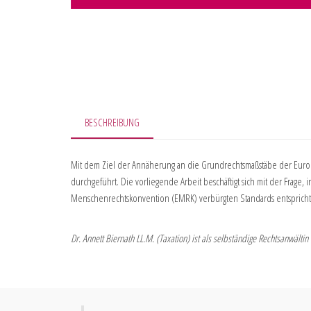
BESCHREIBUNG
Mit dem Ziel der Annäherung an die Grundrechtsmaßstäbe der Europä
durchgeführt. Die vorliegende Arbeit beschäftigt sich mit der Frage
Menschenrechtskonvention (EMRK) verbürgten Standards entspricht
Dr. Annett Biernath LL.M. (Taxation) ist als selbständige Rechtsanwältin 