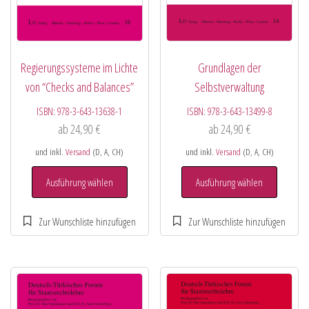
Regierungssysteme im Lichte
Grundlagen der
von “Checks and Balances”
Selbstverwaltung
ISBN:
978-3-643-13638-1
ISBN:
978-3-643-13499-8
ab
24,90
€
ab
24,90
€
und inkl.
Versand
(D, A, CH)
und inkl.
Versand
(D, A, CH)
Ausführung wählen
Ausführung wählen