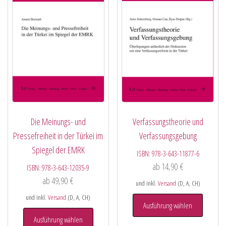
Die Meinungs- und
Verfassungstheorie und
Pressefreiheit in der Türkei im
Verfassungsgebung
Spiegel der EMRK
ISBN:
978-3-643-11877-6
ab
14,90
€
ISBN:
978-3-643-12035-9
ab
49,90
€
und inkl.
Versand
(D, A, CH)
und inkl.
Versand
(D, A, CH)
Ausführung wählen
Ausführung wählen