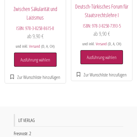
Deutsch-Türkisches Forum für
Zwischen Säkularität und
Staatsrechtslehre I
Laizismus
ISBN:
978-3-8258-7393-5
ISBN:
978-3-8258-8615-8
ab
9,90
€
ab
9,90
€
und inkl.
Versand
(D, A, CH)
und inkl.
Versand
(D, A, CH)
Ausführung wählen
Ausführung wählen
LIT VERLAG
Fresnostr. 2