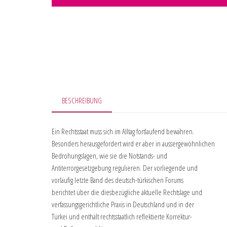
BESCHREIBUNG
Ein Rechtsstaat muss sich im Alltag fortlaufend bewähren.
Besonders herausgefordert wird er aber in aussergewöhnlichen
Bedrohungslagen, wie sie die Notstands- und
Antiterrorgesetzgebung regulieren. Der vorliegende und
vorläufig letzte Band des deutsch-türkischen Forums
berichtet über die diesbezügliche aktuelle Rechtslage und
verfassungsgerichtliche Praxis in Deutschland und in der
Türkei und enthält rechtsstaatlich reflektierte Korrektur-