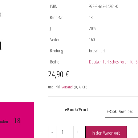
ISBN
978-3-643-14261-0
Band-Nr.
18
Jahr
2019
Seiten
160
Bindung
broschiert
Reihe
Deutsch-Türkisches Forum für St
24,90
€
und inkl.
Versand
(D, A, CH)
eBook/Print
-
+
In den Warenkorb