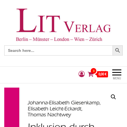
Search Button
Search
for:
0
0,00 €
MENÜ