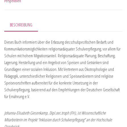
Perspektiven
BESCHREIBUNG
Dieses Buch informiert über die Erfassung des schulspezifischen Bedarfs und
Kommunikationsmöglichkeiten religionsadäquater Schulverpflegung, vor allem für
Schulen mit hohem Migrationsanteil. Religionsadäquate Planung, Beschaffung,
Lagerung, Herstellung und ein Angebot von Speisen und Getränken sind
Grundlagen einer sozialen Inklusion. Mit Vertretern aus Ökotrophologie und
Pädagogik, unterschiedlicher Religionen und Speiseanbietern sind religiöse
Speisevorschriften aufbereitet für die konkrete Umsetzung in der
Schulverpflegung, basierend auf den Empfehlungen der Deutschen Gesellschaft
für Ernährung e.V.
Johanna-Elisabeth Giesenkamp, Dipl.oec.troph (FH), ist Wissenschaftliche
Mitarbeiterin im Projekt “Inklusion durch Schulverpflegung” an der Hochschule
Osnabrück.