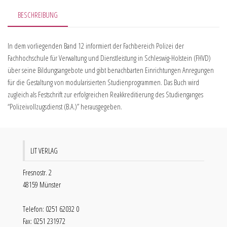
BESCHREIBUNG
In dem vorliegenden Band 12 informiert der Fachbereich Polizei der
Fachhochschule für Verwaltung und Dienstleistung in Schleswig-Holstein (FHVD)
über seine Bildungsangebote und gibt benachbarten Einrichtungen Anregungen
für die Gestaltung von modularisierten Studienprogrammen. Das Buch wird
zugleich als Festschrift zur erfolgreichen Reakkreditierung des Studienganges
“Polizeivollzugsdienst (B.A.)” herausgegeben.
LIT VERLAG
Fresnostr. 2
48159 Münster
Telefon: 0251 62032 0
Fax: 0251 231972