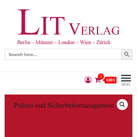
Search Button
Search
for:
0
0,00 €
MENÜ