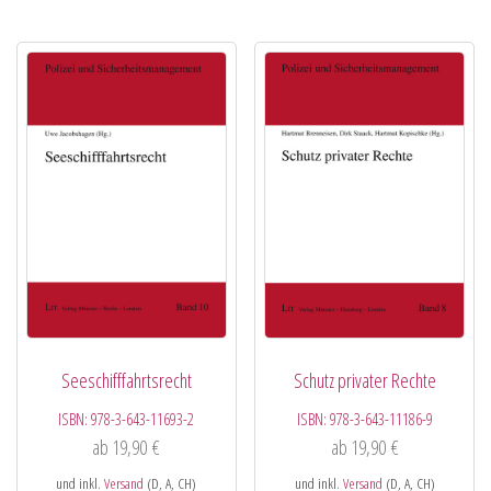
Seeschifffahrtsrecht
Schutz privater Rechte
ISBN:
978-3-643-11693-2
ISBN:
978-3-643-11186-9
ab
19,90
€
ab
19,90
€
und inkl.
Versand
(D, A, CH)
und inkl.
Versand
(D, A, CH)