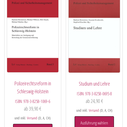
Polizeirechtsreform in
Studium und Lehre
Schleswig-Holstein
ISBN:
978-3-8258-0695-8
ab
24,90
€
ISBN:
978-3-8258-1069-6
ab
39,90
€
und inkl.
Versand
(D, A, CH)
und inkl.
Versand
(D, A, CH)
Ausführung wählen