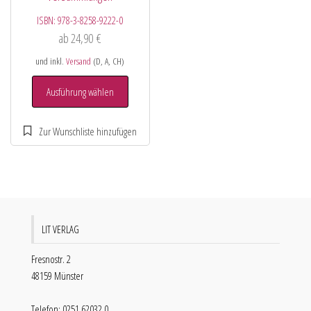
ISBN:
978-3-8258-9222-0
ab
24,90
€
und inkl.
Versand
(D, A, CH)
Ausführung wählen
LIT VERLAG
Fresnostr. 2
48159 Münster
Telefon: 0251 62032 0