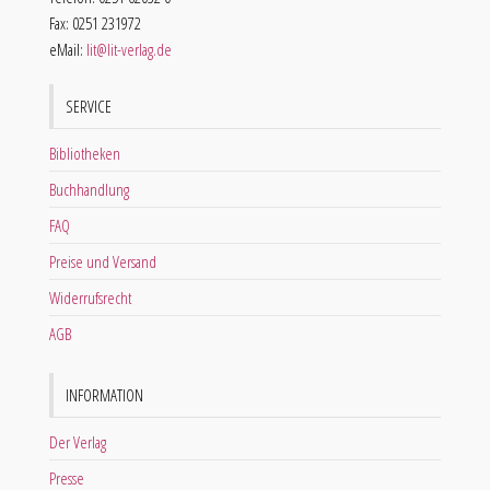
Fax: 0251 231972
eMail:
lit@lit-verlag.de
SERVICE
Bibliotheken
Buchhandlung
FAQ
Preise und Versand
Widerrufsrecht
AGB
INFORMATION
Der Verlag
Presse