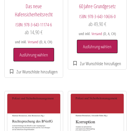
Das neue
60 Jahre Grundgesetz
Hafensicherheitsrecht
ISBN:
978-3-643-10636-0
ab
49,90
€
ISBN:
978-3-643-11174-6
ab
14,90
€
und inkl.
Versand
(D, A, CH)
und inkl.
Versand
(D, A, CH)
Ausführung wählen
Ausführung wählen