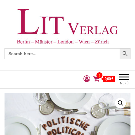
Search Button
Search
for:
0
0,00 €
MENÜ