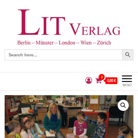
Search Button
Search
for:
0
0,00 €
MENÜ