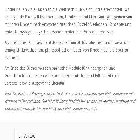
Kinder stellen viele Fragen an die Welt nach Glück, Gott und Gerechtigkeit. Das
vorliegende Buch will Erzieherinnen, Lehrkräfte und Eltern anregen, gemeinsam
mit ihren Kindern nach Antworten zu suchen. Es stellt Methoden, Konzepte und
entwicklungs­psychologische Besonderheiten des Philosophierens vor.
Als inhaltlicher Kompass dient das Kapitel zum philosophischen Grundwissen. Es
ermöglicht Erwachsenen, philosophischen Ideen von Kindern auf die Spur zu
kommen.
Am Ende des Buches werden praktische Module für Kindergarten und
Grundschule zu Themen wie Sprache, Freundschaft und Hilfsbereitschaft
vorgestellt sowie ausgewählte Literatur.
Prof. Dr. Barbara Brüning schrieb 1985 die erste Dissertation zum Philosophieren mit
Kindern in Deutschland. Sie lehrt Philosophiedidaktik an der Universität Hamburg und
publiziert Lernwerke für den Ethik- und Philosophieunterricht.
LIT VERLAG