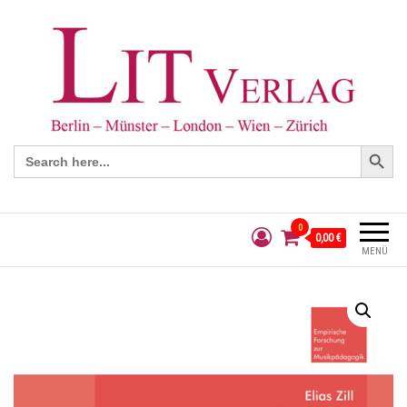
Search Button
Search
for:
0
0,00 €
MENÜ