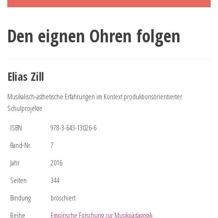
Den eignen Ohren folgen
Elias Zill
Musikalisch-ästhetische Erfahrungen im Kontext produktionsorientierter
Schulprojekte
ISBN
978-3-643-13026-6
Band-Nr.
7
Jahr
2016
Seiten
344
Bindung
broschiert
Reihe
Empirische Forschung zur Musikpädagogik