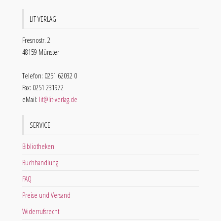
LIT VERLAG
Fresnostr. 2
48159 Münster
Telefon: 0251 62032 0
Fax: 0251 231972
eMail:
lit@lit-verlag.de
SERVICE
Bibliotheken
Buchhandlung
FAQ
Preise und Versand
Widerrufsrecht