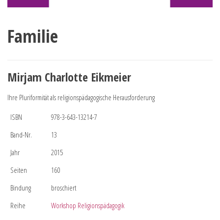
Familie
Mirjam Charlotte Eikmeier
Ihre Pluriformität als religionspädagogische Herausforderung
ISBN
978-3-643-13214-7
Band-Nr.
13
Jahr
2015
Seiten
160
Bindung
broschiert
Reihe
Workshop Religionspädagogik