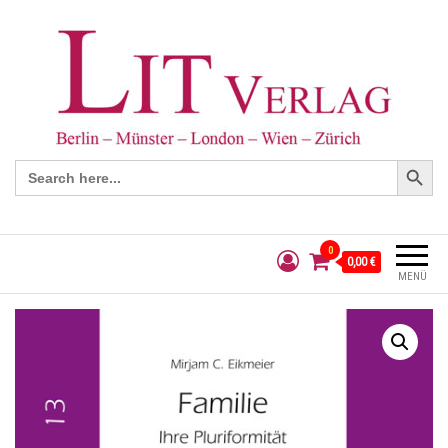
Search Button
Search
for:
0
0,00 €
MENÜ