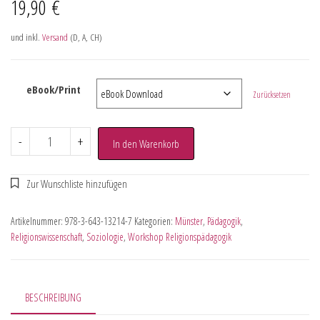
19,90
€
und inkl.
Versand
(D, A, CH)
eBook/Print
Zurücksetzen
-
+
In den Warenkorb
Artikelnummer:
978-3-643-13214-7
Kategorien:
Münster
,
Pädagogik
,
Religionswissenschaft
,
Soziologie
,
Workshop Religionspädagogik
BESCHREIBUNG