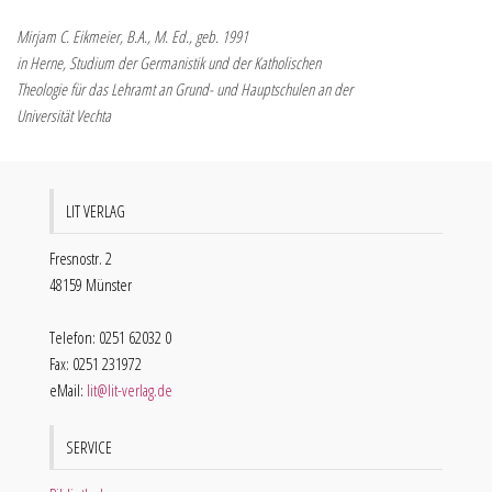
Mirjam C. Eikmeier, B.A., M. Ed., geb. 1991
in Herne, Studium der Germanistik und der Katholischen
Theologie für das Lehramt an Grund- und Hauptschulen an der
Universität Vechta
LIT VERLAG
Fresnostr. 2
48159 Münster
Telefon: 0251 62032 0
Fax: 0251 231972
eMail:
lit@lit-verlag.de
SERVICE