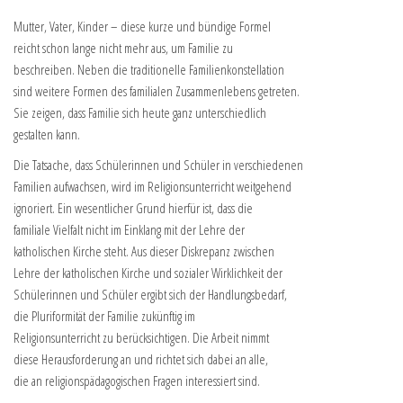
Mutter, Vater, Kinder – diese kurze und bündige Formel
reicht schon lange nicht mehr aus, um Familie zu
beschreiben. Neben die traditionelle Familienkonstellation
sind weitere Formen des familialen Zusammenlebens getreten.
Sie zeigen, dass Familie sich heute ganz unterschiedlich
gestalten kann.
Die Tatsache, dass Schülerinnen und Schüler in verschiedenen
Familien aufwachsen, wird im Religionsunterricht weitgehend
ignoriert. Ein wesentlicher Grund hierfür ist, dass die
familiale Vielfalt nicht im Einklang mit der Lehre der
katholischen Kirche steht. Aus dieser Diskrepanz zwischen
Lehre der katholischen Kirche und sozialer Wirklichkeit der
Schülerinnen und Schüler ergibt sich der Handlungsbedarf,
die Pluriformität der Familie zukünftig im
Religionsunterricht zu berücksichtigen. Die Arbeit nimmt
diese Herausforderung an und richtet sich dabei an alle,
die an religionspädagogischen Fragen interessiert sind.