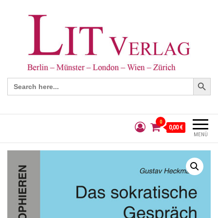
Search Button
Search
for:
0
0,00 €
MENÜ