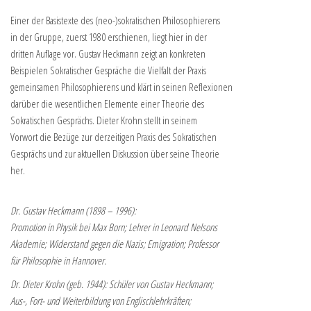
Einer der Basistexte des (neo-)sokratischen Philosophierens
in der Gruppe, zuerst 1980 erschienen, liegt hier in der
dritten Auflage vor. Gustav Heckmann zeigt an konkreten
Beispielen Sokratischer Gespräche die Vielfalt der Praxis
gemeinsamen Philosophierens und klärt in seinen Reflexionen
darüber die wesentlichen Elemente einer Theorie des
Sokratischen Gesprächs. Dieter Krohn stellt in seinem
Vorwort die Bezüge zur derzeitigen Praxis des Sokratischen
Gesprächs und zur aktuellen Diskussion über seine Theorie
her.
Dr. Gustav Heckmann (1898 – 1996):
Promotion in Physik bei Max Born; Lehrer in Leonard Nelsons
Akademie; Widerstand gegen die Nazis; Emigration; Professor
für Philosophie in Hannover.
Dr. Dieter Krohn (geb. 1944): Schüler von Gustav Heckmann;
Aus-, Fort- und Weiterbildung von Englischlehrkräften;