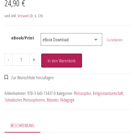
24,90
€
und inkl.
Versand
(D, A, CH)
eBook/Print
Zurücksetzen
-
+
In den Warenkorb
Artikelnummer:
978-3-643-13437-0
Kategorien:
Philosophie
,
Religionswissenschaft
,
Sokratisches Philosophieren
,
Münster
,
Pädagogik
BESCHREIBUNG