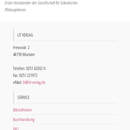
Erster Vorsitzender der Gesellschaft für Sokratisches
Philosophieren.
LIT VERLAG
Fresnostr. 2
48159 Münster
Telefon: 0251 62032 0
Fax: 0251 231972
eMail:
lit@lit-verlag.de
SERVICE
Bibliotheken
Buchhandlung
FAQ