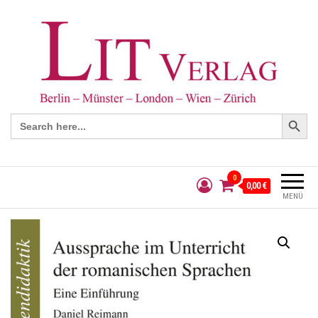
Search Button
Search
for:
0
0,00 €
MENÜ