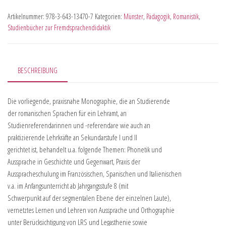
Artikelnummer:
978-3-643-13470-7
Kategorien:
Münster
,
Pädagogik
,
Romanistik
,
Studienbücher zur Fremdsprachendidaktik
BESCHREIBUNG
Die vorliegende, praxisnahe Monographie, die an Studierende
der romanischen Sprachen für ein Lehramt, an
Studienreferendarinnen und -referendare wie auch an
praktizierende Lehrkräfte an Sekundarstufe I und II
gerichtet ist, behandelt u.a. folgende Themen: Phonetik und
Aussprache in Geschichte und Gegenwart, Praxis der
Ausspracheschulung im Französischen, Spanischen und Italienischen
v.a. im Anfangsunterricht ab Jahrgangsstufe 8 (mit
Schwerpunkt auf der segmentalen Ebene der einzelnen Laute),
vernetztes Lernen und Lehren von Aussprache und Orthographie
unter Berücksichtigung von LRS und Legasthenie sowie