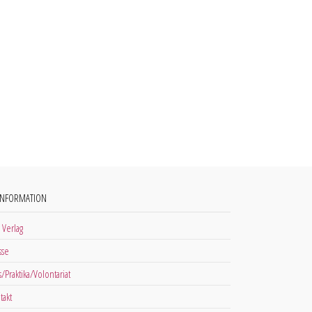
INFORMATION
 Verlag
sse
s/Praktika/Volontariat
takt