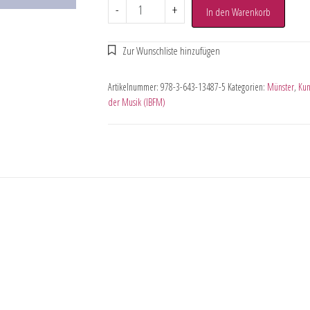
-
+
In den Warenkorb
Artikelnummer:
978-3-643-13487-5
Kategorien:
Münster
,
Kun
der Musik (IBFM)