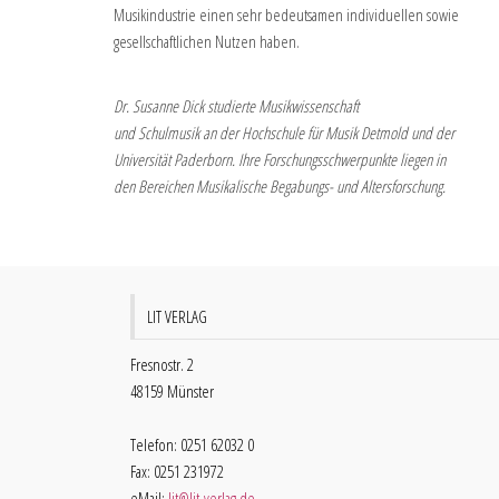
Musikindustrie einen sehr bedeutsamen individuellen sowie
gesellschaftlichen Nutzen haben.
Dr. Susanne Dick studierte Musikwissenschaft
und Schulmusik an der Hochschule für Musik Detmold und der
Universität Paderborn. Ihre Forschungsschwerpunkte liegen in
den Bereichen Musikalische Begabungs- und Altersforschung.
LIT VERLAG
Fresnostr. 2
48159 Münster
Telefon: 0251 62032 0
Fax: 0251 231972
eMail:
lit@lit-verlag.de