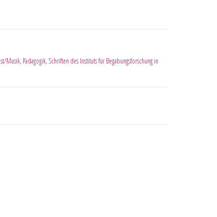
st/Musik
,
Pädagogik
,
Schriften des Instituts für Begabungsforschung in