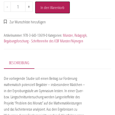
-
+
In den Warenkorb
Artikelnummer:
978-3-643-13619-0
Kategorien:
Münster
,
Pädagogik
,
Begabungsforschung - Schriftenreihe des ICBF Münster/Nijmegen
BESCHREIBUNG
Die vorliegende Studie soll einen Beitrag zur Förderung
mathematisch potenziell Begabter – insbesondere Mädchen –
in der Erprobungsstufe am Gymnasium leisten. In einer Quer-
bzw. Längsschnittuntersuchung werden Langzeiteffekte des
Projekts “Problem des Monats” auf die Mathematikleistungen
und das Fachinteresse analysiert. Aus den Ergebnissen zu