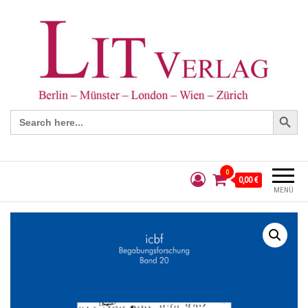
Search Button
Search
for:
0
0,00 €
MENÜ