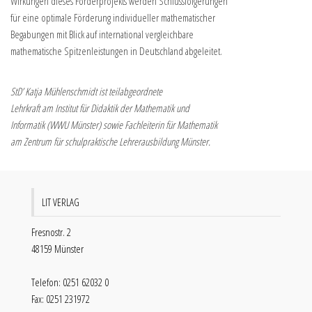
Wirkungen dieses Förderprojekts werden Schlussfolgerungen
für eine optimale Förderung individueller mathematischer
Begabungen mit Blick auf international vergleichbare
mathematische Spitzenleistungen in Deutschland abgeleitet.
StD’ Katja Mühlenschmidt ist teilabgeordnete
Lehrkraft am Institut für Didaktik der Mathematik und
Informatik (WWU Münster) sowie Fachleiterin für Mathematik
am Zentrum für schulpraktische Lehrerausbildung Münster.
LIT VERLAG
Fresnostr. 2
48159 Münster
Telefon: 0251 62032 0
Fax: 0251 231972