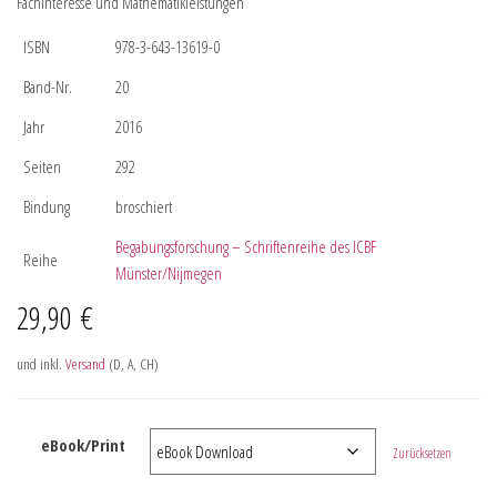
Fachinteresse und Mathematikleistungen
ISBN
978-3-643-13619-0
Band-Nr.
20
Jahr
2016
Seiten
292
Bindung
broschiert
Begabungsforschung – Schriftenreihe des ICBF
Reihe
Münster/Nijmegen
29,90
€
und inkl.
Versand
(D, A, CH)
eBook/Print
Zurücksetzen