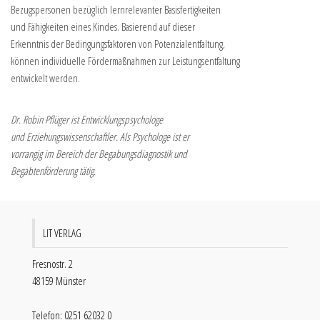
Bezugspersonen bezüglich lernrelevanter Basisfertigkeiten
und Fähigkeiten eines Kindes. Basierend auf dieser
Erkenntnis der Bedingungsfaktoren von Potenzialentfaltung,
können individuelle Fördermaßnahmen zur Leistungsentfaltung
entwickelt werden.
Dr. Robin Pflüger ist Entwicklungspsychologe
und Erziehungswissenschaftler. Als Psychologe ist er
vorrangig im Bereich der Begabungsdiagnostik und
Begabtenförderung tätig.
LIT VERLAG
Fresnostr. 2
48159 Münster
Telefon: 0251 62032 0