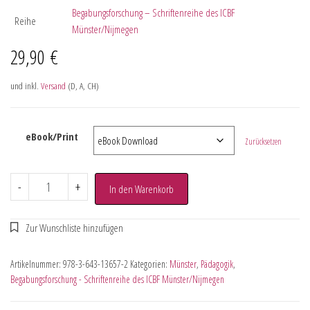
Begabungsforschung – Schriftenreihe des ICBF
Reihe
Münster/Nijmegen
29,90
€
und inkl.
Versand
(D, A, CH)
eBook/Print
Zurücksetzen
-
+
In den Warenkorb
Artikelnummer:
978-3-643-13657-2
Kategorien:
Münster
,
Pädagogik
,
Begabungsforschung - Schriftenreihe des ICBF Münster/Nijmegen