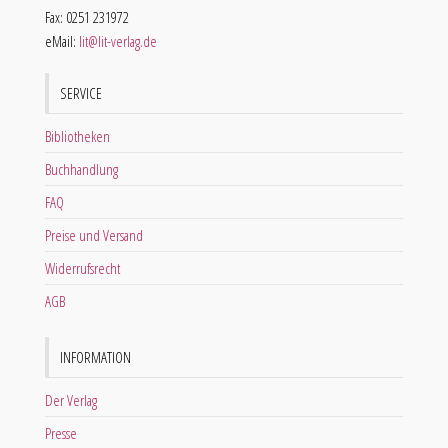
Fax: 0251 231972
eMail:
lit@lit-verlag.de
SERVICE
Bibliotheken
Buchhandlung
FAQ
Preise und Versand
Widerrufsrecht
AGB
INFORMATION
Der Verlag
Presse