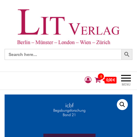
Search Button
Search
for:
0
0,00 €
MENÜ