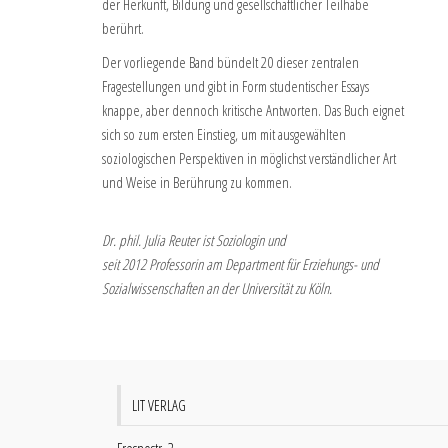
der Herkunft, Bildung und gesellschaftlicher Teilhabe
berührt.
Der vorliegende Band bündelt 20 dieser zentralen
Fragestellungen und gibt in Form studentischer Essays
knappe, aber dennoch kritische Antworten. Das Buch eignet
sich so zum ersten Einstieg, um mit ausgewählten
soziologischen Perspektiven in möglichst verständlicher Art
und Weise in Berührung zu kommen.
Dr. phil. Julia Reuter ist Soziologin und
seit 2012 Professorin am Department für Erziehungs- und
Sozialwissenschaften an der Universität zu Köln.
LIT VERLAG