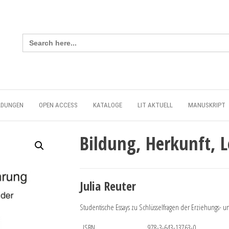
Search
for:
LDUNGEN
OPEN ACCESS
KATALOGE
LIT AKTUELL
MANUSKRIPT
Bildung, Herkunft, 
Julia Reuter
Studentische Essays zu Schlüsselfragen der Erziehungs- u
ISBN
978-3-643-13763-0