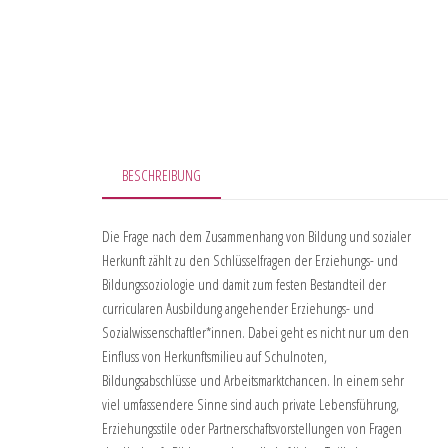
BESCHREIBUNG
Die Frage nach dem Zusammenhang von Bildung und sozialer
Herkunft zählt zu den Schlüsselfragen der Erziehungs- und
Bildungssoziologie und damit zum festen Bestandteil der
curricularen Ausbildung angehender Erziehungs- und
Sozialwissenschaftler*innen. Dabei geht es nicht nur um den
Einfluss von Herkunftsmilieu auf Schulnoten,
Bildungsabschlüsse und Arbeitsmarktchancen. In einem sehr
viel umfassendere Sinne sind auch private Lebensführung,
Erziehungsstile oder Partnerschaftsvorstellungen von Fragen