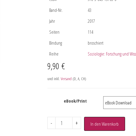
Band-Nr.
43
Jahr
2017
Seiten
114
Bindung
broschiert
Reihe
Soziologie: Forschung und Wiss
9,90
€
und inkl.
Versand
(D, A, CH)
eBook/Print
-
+
In den Warenkorb