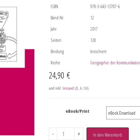
ISBN
978-3-643-13787-6
Band-Nr.
12
Jahr
2017
Seiten
128
Bindung
broschiert
Reihe
Geographie der Kommunikatio
24,90
€
und inkl.
Versand
(D, A, CH)
eBook/Print
-
+
In den Warenkorb