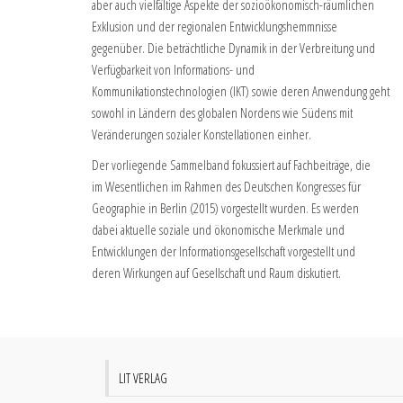
aber auch vielfältige Aspekte der sozioökonomisch-räumlichen
Exklusion und der regionalen Entwicklungshemmnisse
gegenüber. Die beträchtliche Dynamik in der Verbreitung und
Verfügbarkeit von Informations- und
Kommunikationstechnologien (IKT) sowie deren Anwendung geht
sowohl in Ländern des globalen Nordens wie Südens mit
Veränderungen sozialer Konstellationen einher.
Der vorliegende Sammelband fokussiert auf Fachbeiträge, die
im Wesentlichen im Rahmen des Deutschen Kongresses für
Geographie in Berlin (2015) vorgestellt wurden. Es werden
dabei aktuelle soziale und ökonomische Merkmale und
Entwicklungen der Informationsgesellschaft vorgestellt und
deren Wirkungen auf Gesellschaft und Raum diskutiert.
LIT VERLAG