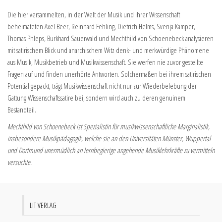
Die hier versammelten, in der Welt der Musik und ihrer Wissenschaft
beheimateten Axel Beer, Reinhard Fehling, Dietrich Helms, Svenja Kamper,
Thomas Phleps, Burkhard Sauerwald und Mechthild von Schoenebeck analysieren
mit satirischem Blick und anarchischem Witz denk- und merkwürdige Phänomene
aus Musik, Musikbetrieb und Musikwissenschaft. Sie werfen nie zuvor gestellte
Fragen auf und finden unerhörte Antworten. Solchermaßen bei ihrem satirischen
Potential gepackt, trägt Musikwissenschaft nicht nur zur Wiederbelebung der
Gattung Wissenschaftssatire bei, sondern wird auch zu deren genuinem
Bestandteil.
Mechthild von Schoenebeck ist Spezialistin für musikwissenschaftliche Marginalistik,
insbesondere Musikpädagogik, welche sie an den Universitäten Münster, Wuppertal
und Dortmund unermüdlich an lernbegierige angehende Musiklehrkräfte zu vermitteln
versuchte.
LIT VERLAG