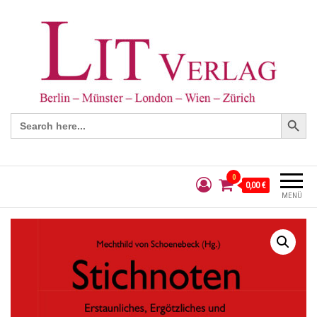
Search Button
Search
for:
0
0,00 €
MENÜ