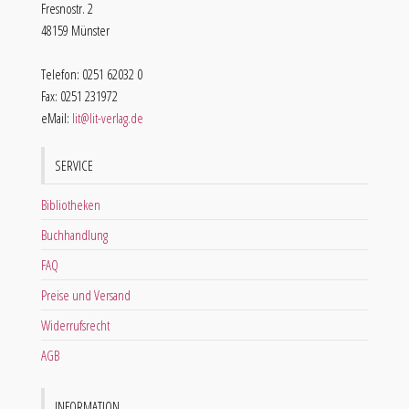
Fresnostr. 2
48159 Münster
Telefon: 0251 62032 0
Fax: 0251 231972
eMail:
lit@lit-verlag.de
SERVICE
Bibliotheken
Buchhandlung
FAQ
Preise und Versand
Widerrufsrecht
AGB
INFORMATION