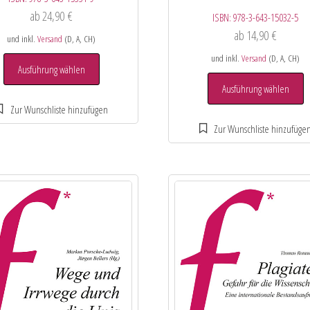
ab
24,90
€
ISBN:
978-3-643-15032-5
ab
14,90
€
und inkl.
Versand
(D, A, CH)
und inkl.
Versand
(D, A, CH)
Ausführung wählen
Ausführung wählen