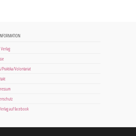
INFORMATION
 Verlag
sse
s/Praktika/Volontariat
takt
ressum
enschutz
 Verlag auf facebook