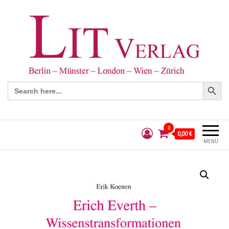
Search Button
Search
for:
0
0,00 €
MENÜ