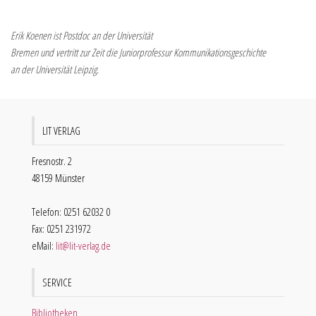
Erik Koenen ist Postdoc an der Universität
Bremen und vertritt zur Zeit die Juniorprofessur Kommunikationsgeschichte
an der Universität Leipzig.
LIT VERLAG
Fresnostr. 2
48159 Münster
Telefon: 0251 62032 0
Fax: 0251 231972
eMail:
lit@lit-verlag.de
SERVICE
Bibliotheken