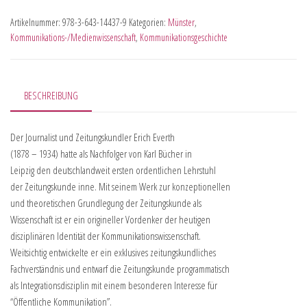
Artikelnummer:
978-3-643-14437-9
Kategorien:
Münster
,
Kommunikations-/Medienwissenschaft
,
Kommunikationsgeschichte
BESCHREIBUNG
Der Journalist und Zeitungskundler Erich Everth
(1878 – 1934) hatte als Nachfolger von Karl Bücher in
Leipzig den deutschlandweit ersten ordentlichen Lehrstuhl
der Zeitungskunde inne. Mit seinem Werk zur konzeptionellen
und theoretischen Grundlegung der Zeitungskunde als
Wissenschaft ist er ein origineller Vordenker der heutigen
disziplinären Identität der Kommunikationswissenschaft.
Weitsichtig entwickelte er ein exklusives zeitungskundliches
Fachverständnis und entwarf die Zeitungskunde programmatisch
als Integrationsdisziplin mit einem besonderen Interesse für
“Öffentliche Kommunikation”.