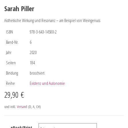
Sarah Piller
Aisthetische Wirkung und Resonanz – am Beispiel von Weingenuss
ISBN
978-3-643-14580-2
Band-Nr.
6
Jahr
2020
Seiten
184
Bindung
broschiert
Reihe
Existenz und Autonomie
29,90
€
und inkl.
Versand
(D, A, CH)
eBook/Print