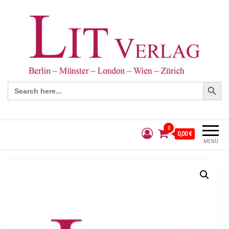
Search Button
Search
for:
0
0,00 €
MENÜ