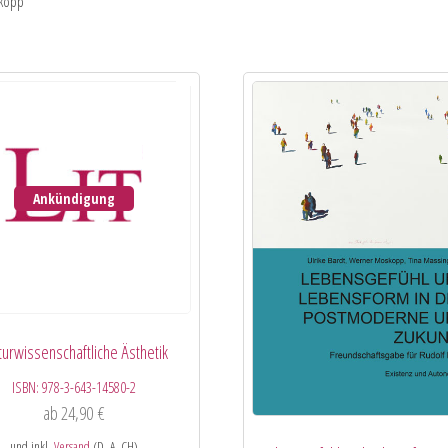
skopp
Ankündigung
turwissenschaftliche Ästhetik
ISBN:
978-3-643-14580-2
ab
24,90
€
und inkl.
Versand
(D, A, CH)