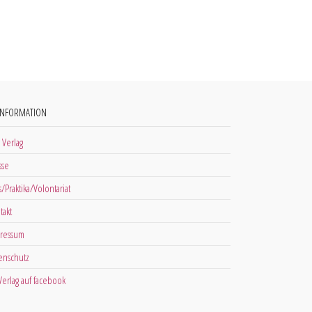
INFORMATION
 Verlag
sse
s/Praktika/Volontariat
takt
ressum
enschutz
 Verlag auf facebook