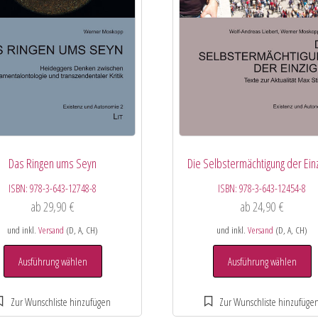
Das Ringen ums Seyn
Die Selbstermächtigung der Ein
ISBN:
978-3-643-12748-8
ISBN:
978-3-643-12454-8
ab
29,90
€
ab
24,90
€
und inkl.
Versand
(D, A, CH)
und inkl.
Versand
(D, A, CH)
Ausführung wählen
Ausführung wählen