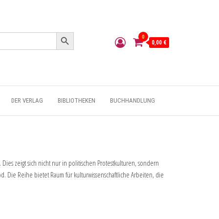
Search Button
0
0,00 €
DER VERLAG
BIBLIOTHEKEN
BUCHHANDLUNG
es zeigt sich nicht nur in politischen Protestkulturen, sondern
. Die Reihe bietet Raum für kulturwissenschaftliche Arbeiten, die