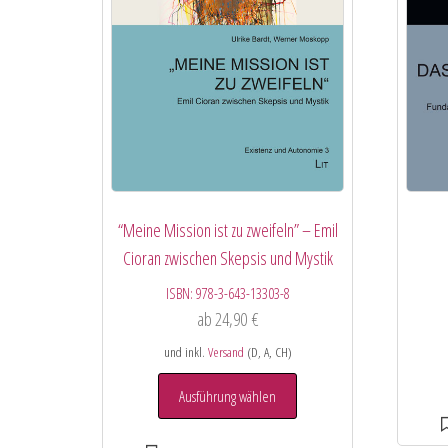
“Meine Mission ist zu zweifeln” – Emil
Cioran zwischen Skepsis und Mystik
ISBN:
978-3-643-13303-8
ab
24,90
€
und inkl.
Versand
(D, A, CH)
Ausführung wählen