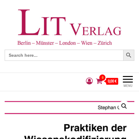
Search Button
Search
for:
0
0,00 €
MENÜ