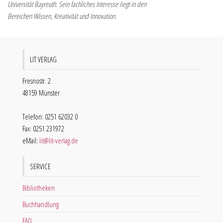
Universität Bayreuth. Sein fachliches Interesse liegt in den
Bereichen Wissen, Kreativität und Innovation.
LIT VERLAG
Fresnostr. 2
48159 Münster
Telefon: 0251 62032 0
Fax: 0251 231972
eMail:
lit@lit-verlag.de
SERVICE
Bibliotheken
Buchhandlung
FAQ