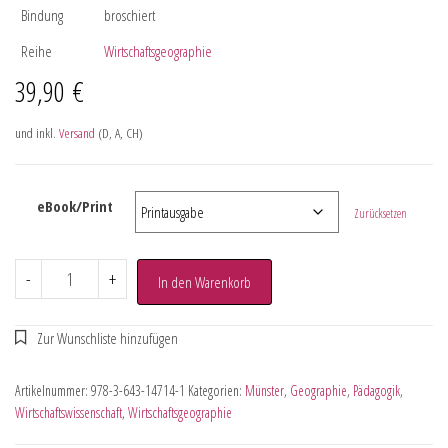
Bindung
broschiert
Reihe
Wirtschaftsgeographie
39,90
€
und inkl.
Versand
(D, A, CH)
eBook/Print
Zurücksetzen
-
+
In den Warenkorb
Artikelnummer:
978-3-643-14714-1
Kategorien:
Münster
,
Geographie
,
Pädagogik
,
Wirtschaftswissenschaft
,
Wirtschaftsgeographie