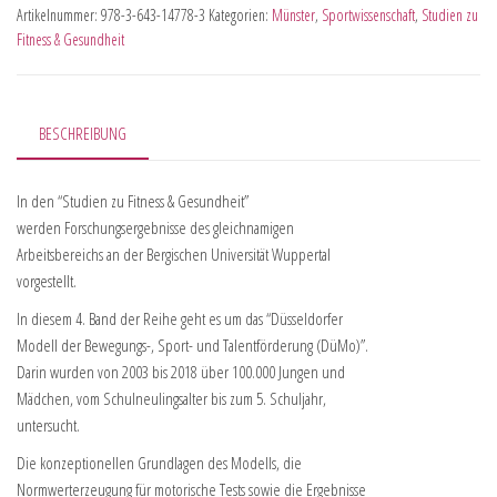
Artikelnummer:
978-3-643-14778-3
Kategorien:
Münster
,
Sportwissenschaft
,
Studien zu
Fitness & Gesundheit
BESCHREIBUNG
In den “Studien zu Fitness & Gesundheit”
werden Forschungsergebnisse des gleichnamigen
Arbeitsbereichs an der Bergischen Universität Wuppertal
vorgestellt.
In diesem 4. Band der Reihe geht es um das “Düsseldorfer
Modell der Bewegungs-, Sport- und Talentförderung (DüMo)”.
Darin wurden von 2003 bis 2018 über 100.000 Jungen und
Mädchen, vom Schulneulingsalter bis zum 5. Schuljahr,
untersucht.
Die konzeptionellen Grundlagen des Modells, die
Normwerterzeugung für motorische Tests sowie die Ergebnisse