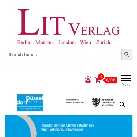
Search Button
Search
for:
0
0,00 €
MENÜ