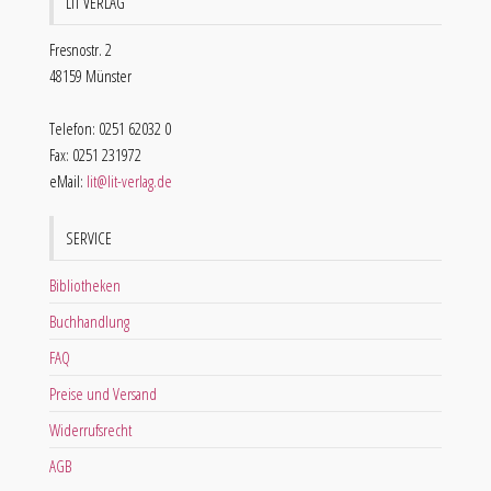
LIT VERLAG
Fresnostr. 2
48159 Münster
Telefon: 0251 62032 0
Fax: 0251 231972
eMail:
lit@lit-verlag.de
SERVICE
Bibliotheken
Buchhandlung
FAQ
Preise und Versand
Widerrufsrecht
AGB