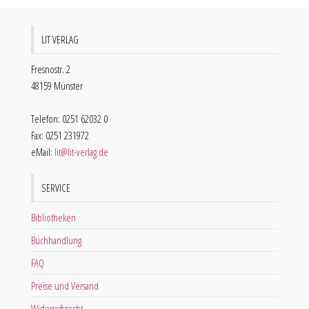
LIT VERLAG
Fresnostr. 2
48159 Münster
Telefon: 0251 62032 0
Fax: 0251 231972
eMail:
lit@lit-verlag.de
SERVICE
Bibliotheken
Buchhandlung
FAQ
Preise und Versand
Widerrufsrecht