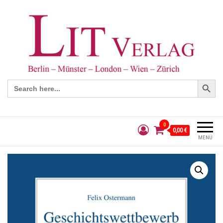
Search Button
Search
for:
0
0,00 €
MENÜ