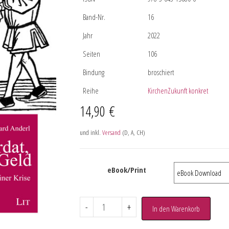
Band-Nr.
16
Jahr
2022
Seiten
106
Bindung
broschiert
Reihe
KirchenZukunft konkret
14,90
€
und inkl.
Versand
(D, A, CH)
eBook/Print
-
+
In den Warenkorb