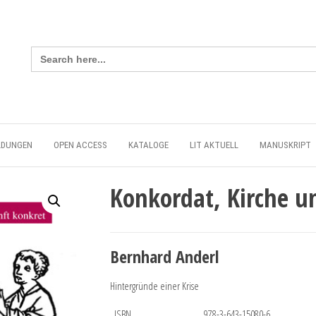
Search
for:
LDUNGEN
OPEN ACCESS
KATALOGE
LIT AKTUELL
MANUSKRIPT
Konkordat, Kirche u
Bernhard Anderl
Hintergründe einer Krise
ISBN
978-3-643-15080-6