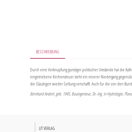
BESCHREIBUNG
Durch eine Verknüpfung günstiger politischer Umstände hat die Katho
eingetriebene Kirchensteuer steht ein innerer Niedergang gegenüber
die Gläubigen wieder Geltung verschafft. Auch für die von den Bund
Bernhard Anderl, geb. 1945, Bauingenieur, Dr.-Ing. in Hydrologie, Planu
LIT VERLAG