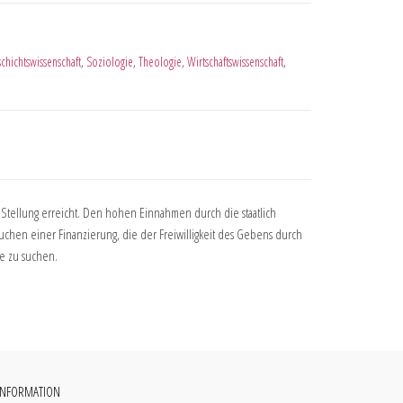
chichtswissenschaft
,
Soziologie
,
Theologie
,
Wirtschaftswissenschaft
,
e Stellung erreicht. Den hohen Einnahmen durch die staatlich
uchen einer Finanzierung, die der Freiwilligkeit des Gebens durch
ge zu suchen.
INFORMATION