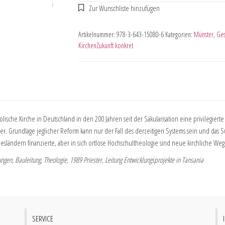
Artikelnummer:
978-3-643-15080-6
Kategorien:
Münster
,
Ges
KirchenZukunft konkret
lische Kirche in Deutschland in den 200 Jahren seit der Säkularisation eine privilegiert
. Grundlage jeglicher Reform kann nur der Fall des derzeitigen Systems sein und das S
esländern finanzierte, aber in sich ortlose Hochschultheologie sind neue kirchliche We
ngen, Bauleitung, Theologie, 1989 Priester, Leitung Entwicklungsprojekte in Tansania
SERVICE