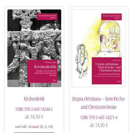
Kirchenkritik
Utopia christiana – Vom Kirche-
und Christsein heute
ISBN:
978-3-643-14244-3
ab
34,90
€
ISBN:
978-3-643-14221-4
ab
14,90
€
und inkl.
Versand
(D, A, CH)