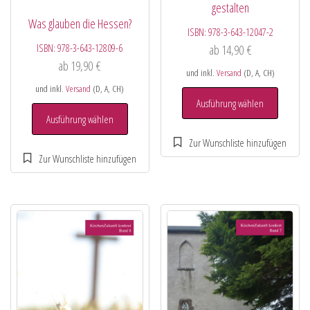
gestalten
Was glauben die Hessen?
ISBN:
978-3-643-12047-2
ISBN:
978-3-643-12809-6
ab
14,90
€
ab
19,90
€
und inkl.
Versand
(D, A, CH)
und inkl.
Versand
(D, A, CH)
Ausführung wählen
Ausführung wählen