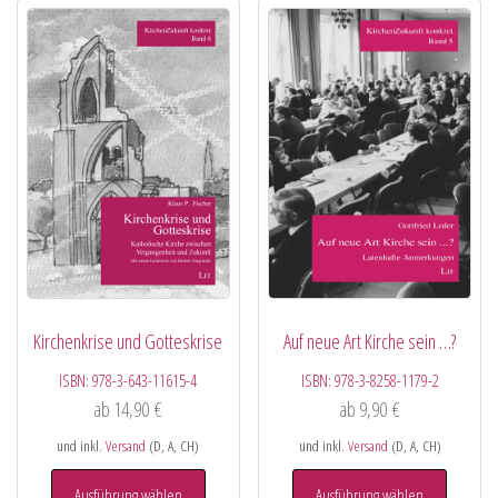
Kirchenkrise und Gotteskrise
Auf neue Art Kirche sein …?
ISBN:
978-3-643-11615-4
ISBN:
978-3-8258-1179-2
ab
14,90
€
ab
9,90
€
und inkl.
Versand
(D, A, CH)
und inkl.
Versand
(D, A, CH)
Ausführung wählen
Ausführung wählen