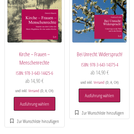
Kirche – Frauen –
Bei Unrecht: Widerspruch!
Menschenrechte
ISBN:
978-3-643-14375-4
ab
14,90
€
ISBN:
978-3-643-14425-6
ab
14,90
€
und inkl.
Versand
(D, A, CH)
und inkl.
Versand
(D, A, CH)
Ausführung wählen
Ausführung wählen