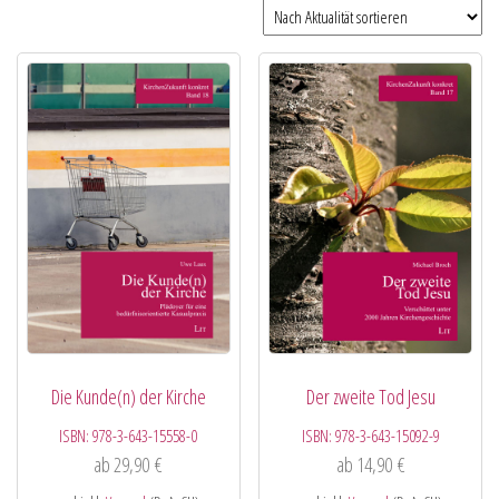
Die Kunde(n) der Kirche
Der zweite Tod Jesu
ISBN:
978-3-643-15558-0
ISBN:
978-3-643-15092-9
ab
29,90
€
ab
14,90
€