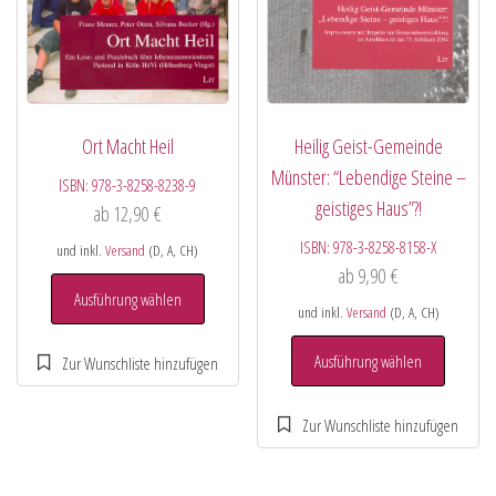
Ort Macht Heil
Heilig Geist-Gemeinde
Münster: “Lebendige Steine –
ISBN:
978-3-8258-8238-9
geistiges Haus”?!
ab
12,90
€
ISBN:
978-3-8258-8158-X
und inkl.
Versand
(D, A, CH)
ab
9,90
€
Ausführung wählen
und inkl.
Versand
(D, A, CH)
Ausführung wählen