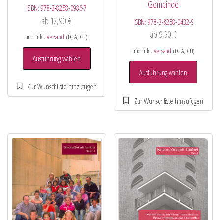
Gemeinde
ISBN:
978-3-8258-0986-7
ab
12,90
€
ISBN:
978-3-8258-0432-9
ab
9,90
€
und inkl.
Versand
(D, A, CH)
und inkl.
Versand
(D, A, CH)
Ausführung wählen
Ausführung wählen