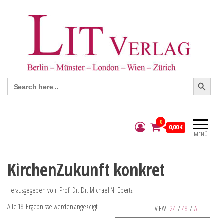
Search Button
Search
for:
0
0,00 €
MENÜ
KirchenZukunft konkret
Herausgegeben von: Prof. Dr. Dr. Michael N. Ebertz
Alle 18 Ergebnisse werden angezeigt
VIEW:
24
/
48
/
ALL