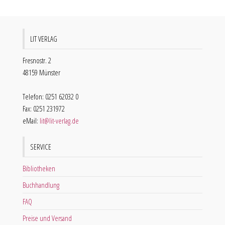
LIT VERLAG
Fresnostr. 2
48159 Münster
Telefon: 0251 62032 0
Fax: 0251 231972
eMail:
lit@lit-verlag.de
SERVICE
Bibliotheken
Buchhandlung
FAQ
Preise und Versand