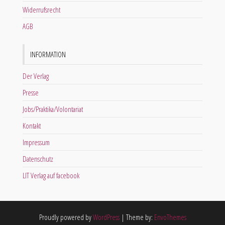
Widerrufsrecht
AGB
INFORMATION
Der Verlag
Presse
Jobs/Praktika/Volontariat
Kontakt
Impressum
Datenschutz
LIT Verlag auf facebook
Proudly powered by
WordPress
|
Theme by:
EnvoThemes