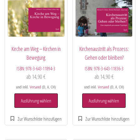
Kirche am Weg – Kirchen in
Kirchenaustritt als Prozess:
Bewegung
Gehen oder bleiben?
ISBN:
978-3-643-11894-3
ISBN:
978-3-643-11836-3
ab
14,90
€
ab
14,90
€
und inkl.
Versand
(D, A, CH)
und inkl.
Versand
(D, A, CH)
Ausführung wählen
Ausführung wählen