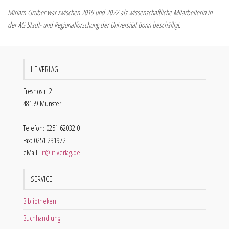
Miriam Gruber war zwischen 2019 und 2022 als wissenschaftliche Mitarbeiterin in
der AG Stadt- und Regionalforschung der Universität Bonn beschäftigt.
LIT VERLAG
Fresnostr. 2
48159 Münster
Telefon: 0251 62032 0
Fax: 0251 231972
eMail:
lit@lit-verlag.de
SERVICE
Bibliotheken
Buchhandlung