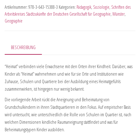
Artikelnummer:
978-3-643-15388-3
Kategorien:
Pädagogik
,
Soziologie
,
Schriften des
Arbeitskreises Stadtzukünfte der Deutschen Gesellschaft für Geographie
,
Münster
,
Geographie
BESCHREIBUNG
“Heimat” verbinden viele Erwachsene mit den Orten ihrer Kindheit. Darüber, was
Kinder als “Heimat” wahrnehmen und wie für sie Orte und Institutionen wie
Zuhause, Schulen und Quartiere bei der Ausbildung eines Heimatgefühls
zusammenwirken, ist hingegen nur wenig bekannt.
Die vorliegende Arbeit rückt die Aneignung und Beheimatung von
Grundschulkindern in ihren Stadtquartieren in den Fokus. Auf empirischer Basis
wird untersucht, wie unterschiedlich die Rolle von Schulen im Quartier ist, nach
welchen Dimensionen kindliche Raumaneignung stattfindet und was für
Beheimatungstypen Kinder ausbilden.