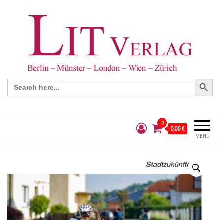
Search Button
Search
for:
0
0,00 €
MENÜ