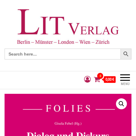
Search Button
Search
for:
0
0,00 €
MENÜ