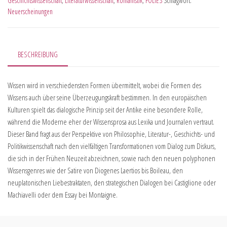
Geschichtswissenschaft
,
Literaturwissenschaft
,
Romanistik
,
FOLIES
Schlagwort:
Neuerscheinungen
BESCHREIBUNG
Wissen wird in verschiedensten Formen übermittelt, wobei die Formen des
Wissens auch über seine Überzeugungskraft bestimmen. In den europäischen
Kulturen spielt das dialogische Prinzip seit der Antike eine besondere Rolle,
während die Moderne eher der Wissensprosa aus Lexika und Journalen vertraut.
Dieser Band fragt aus der Perspektive von Philosophie, Literatur-, Geschichts- und
Politikwissenschaft nach den vielfältigen Transformationen vom Dialog zum Diskurs,
die sich in der Frühen Neuzeit abzeichnen, sowie nach den neuen polyphonen
Wissensgenres wie der Satire von Diogenes Laertios bis Boileau, den
neuplatonischen Liebestraktaten, den strategischen Dialogen bei Castiglione oder
Machiavelli oder dem Essay bei Montaigne.