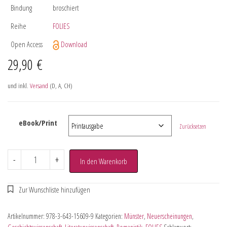
Bindung
broschiert
Reihe
FOLIES
Open Access
Download
29,90
€
und inkl.
Versand
(D, A, CH)
eBook/Print
Zurücksetzen
-
+
In den Warenkorb
Artikelnummer:
978-3-643-15609-9
Kategorien:
Münster
,
Neuerscheinungen
,