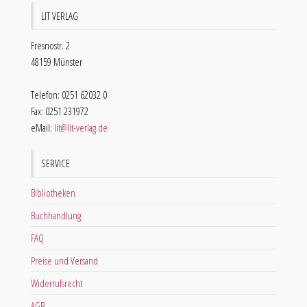
LIT VERLAG
Fresnostr. 2
48159 Münster
Telefon: 0251 62032 0
Fax: 0251 231972
eMail:
lit@lit-verlag.de
SERVICE
Bibliotheken
Buchhandlung
FAQ
Preise und Versand
Widerrufsrecht
AGB