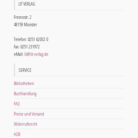
LIT VERLAG
Fresnostr. 2
48159 Münster
Telefon: 0251 62032 0
Fax: 0251 231972
eMail:
lit@lit-verlag.de
SERVICE
Bibliotheken
Buchhandlung
FAQ
Preise und Versand
Widerrufsrecht
AGB