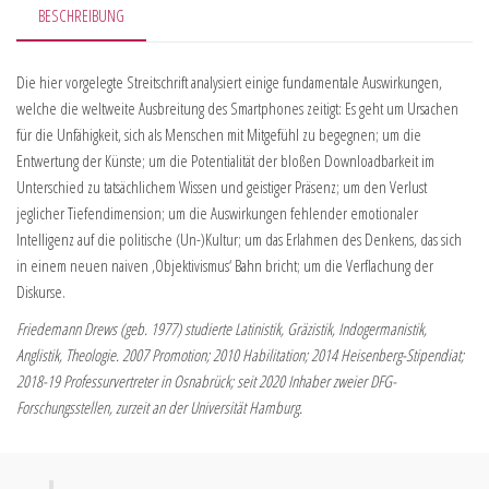
BESCHREIBUNG
Die hier vorgelegte Streitschrift analysiert einige fundamentale Auswirkungen,
welche die weltweite Ausbreitung des Smartphones zeitigt: Es geht um Ursachen
für die Unfähigkeit, sich als Menschen mit Mitgefühl zu begegnen; um die
Entwertung der Künste; um die Potentialität der bloßen Downloadbarkeit im
Unterschied zu tatsächlichem Wissen und geistiger Präsenz; um den Verlust
jeglicher Tiefendimension; um die Auswirkungen fehlender emotionaler
Intelligenz auf die politische (Un-)Kultur; um das Erlahmen des Denkens, das sich
in einem neuen naiven ‚Objektivismus‘ Bahn bricht; um die Verflachung der
Diskurse.
Friedemann Drews (geb. 1977) studierte Latinistik, Gräzistik, Indogermanistik,
Anglistik, Theologie. 2007 Promotion; 2010 Habilitation; 2014 Heisenberg-Stipendiat;
2018-19 Professurvertreter in Osnabrück; seit 2020 Inhaber zweier DFG-
Forschungsstellen, zurzeit an der Universität Hamburg.