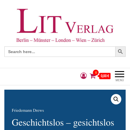
Search Button
Search
for:
0
0,00 €
MENÜ