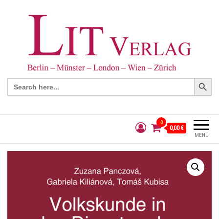
Search Button
Search
for:
0
0,00 €
MENÜ