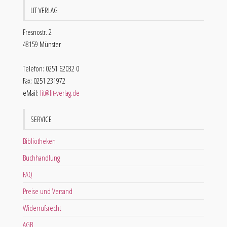
LIT VERLAG
Fresnostr. 2
48159 Münster
Telefon: 0251 62032 0
Fax: 0251 231972
eMail:
lit@lit-verlag.de
SERVICE
Bibliotheken
Buchhandlung
FAQ
Preise und Versand
Widerrufsrecht
AGB