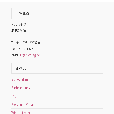
LIT VERLAG
Fresnostr. 2
48159 Münster
Telefon: 0251 62032 0
Fax: 0251 231972
eMail:
lit@lit-verlag.de
SERVICE
Bibliotheken
Buchhandlung
FAQ
Preise und Versand
Widerrufsrecht