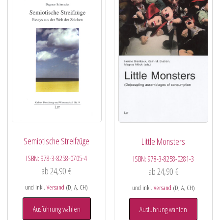
Semiotische Streifzüge
Little Monsters
ISBN:
978-3-8258-0705-4
ISBN:
978-3-8258-0281-3
ab
24,90
€
ab
24,90
€
und inkl.
Versand
(D, A, CH)
und inkl.
Versand
(D, A, CH)
Ausführung wählen
Ausführung wählen