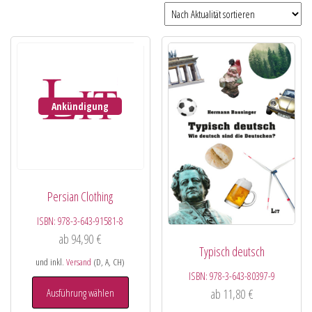
Ankündigung
Persian Clothing
ISBN:
978-3-643-91581-8
ab
94,90
€
Typisch deutsch
und inkl.
Versand
(D, A, CH)
ISBN:
978-3-643-80397-9
Ausführung wählen
ab
11,80
€