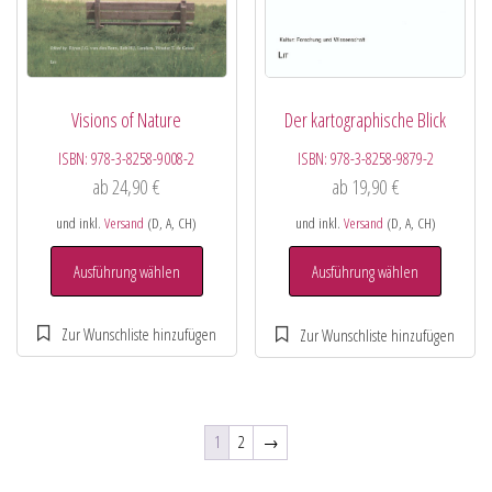
Visions of Nature
Der kartographische Blick
ISBN:
978-3-8258-9008-2
ISBN:
978-3-8258-9879-2
ab
24,90
€
ab
19,90
€
und inkl.
Versand
(D, A, CH)
und inkl.
Versand
(D, A, CH)
Ausführung wählen
Ausführung wählen
1
2
→