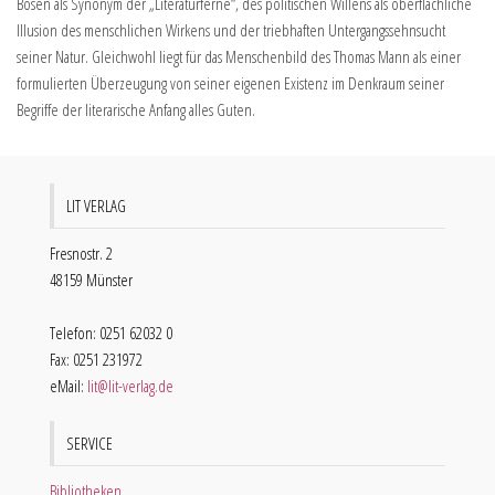
Bösen als Synonym der „Literaturferne“, des politischen Willens als oberflächliche
Illusion des menschlichen Wirkens und der triebhaften Untergangssehnsucht
seiner Natur. Gleichwohl liegt für das Menschenbild des Thomas Mann als einer
formulierten Überzeugung von seiner eigenen Existenz im Denkraum seiner
Begriffe der literarische Anfang alles Guten.
LIT VERLAG
Fresnostr. 2
48159 Münster
Telefon: 0251 62032 0
Fax: 0251 231972
eMail:
lit@lit-verlag.de
SERVICE
Bibliotheken