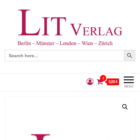
Search Button
Search
for:
0
0,00 €
MENÜ