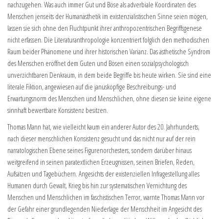
nachzugehen. Was auch immer Gut und Böse als adverbiale Koordinaten des
Menschen jenseits der Humanästhetik im existenzialistischen Sinne seien mögen,
lassen sie sich ohne den Fluchtpunkt ihrer anthropozentrischen Begriffsgenese
nicht erfassen. Die Literaturanthropologie konzentriert folglich den methodischen
Raum beider Phänomene und ihrer historischen Varianz. Das ästhetische Syndrom
des Menschen eröffnet dem Guten und Bösen einen sozialpsychologisch
unverzichtbaren Denkraum, in dem beide Begriffe bis heute wirken. Sie sind eine
literale Fiktion, angewiesen auf die janusköpfige Beschreibungs- und
Erwartungsnorm des Menschen und Menschlichen, ohne diesen sie keine eigene
sinnhaft bewertbare Konsistenz besitzen.
Thomas Mann hat, wie vielleicht kaum ein anderer Autor des 20. Jahrhunderts,
nach dieser menschlichen Konsistenz gesucht und das nicht nur auf der rein
narratologischen Ebene seines Figurenorchesters, sondern darüber hinaus
weitgreifend in seinen paratextlichen Erzeugnissen, seinen Briefen, Reden,
Aufsätzen und Tagebüchern. Angesichts der existenziellen Infragestellung alles
Humanen durch Gewalt, Krieg bis hin zur systematischen Vernichtung des
Menschen und Menschlichen im faschistischen Terror, warnte Thomas Mann vor
der Gefahr einer grundlegenden Niederlage der Menschheit im Angesicht des