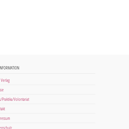
INFORMATION
 Verlag
sse
s/Praktika/Volontariat
takt
ressum
enschutz