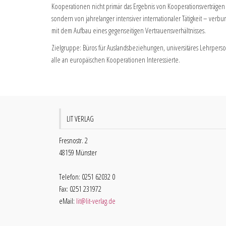
Kooperationen nicht primär das Ergebnis von Kooperationsverträgen 
sondern von jahrelanger intensiver internationaler Tätigkeit – verb
mit dem Aufbau eines gegenseitigen Vertrauensverhältnisses.
Zielgruppe: Büros für Auslandsbeziehungen, universitäres Lehrperso
alle an europäischen Kooperationen Interessierte.
LIT VERLAG
Fresnostr. 2
48159 Münster
Telefon: 0251 62032 0
Fax: 0251 231972
eMail:
lit@lit-verlag.de