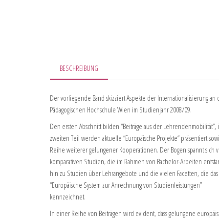
BESCHREIBUNG
Der vorliegende Band skizziert Aspekte der Internationalisierung an 
Pädagogischen Hochschule Wien im Studienjahr 2008/09.
Den ersten Abschnitt bilden “Beiträge aus der Lehrendenmobilität”, 
zweiten Teil werden aktuelle “Europäische Projekte” präsentiert sow
Reihe weiterer gelungener Kooperationen. Der Bogen spannt sich 
komparativen Studien, die im Rahmen von Bachelor-Arbeiten entsta
hin zu Studien über Lehrangebote und die vielen Facetten, die das
“Europäische System zur Anrechnung von Studienleistungen”
kennzeichnet.
In einer Reihe von Beiträgen wird evident, dass gelungene europäi