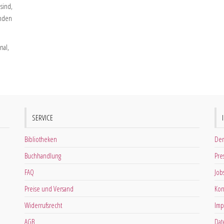
sind,
unden
nal,
SERVICE
Bibliotheken
Der
Buchhandlung
Pre
FAQ
Job
Preise und Versand
Kon
Widerrufsrecht
Imp
AGB
Dat