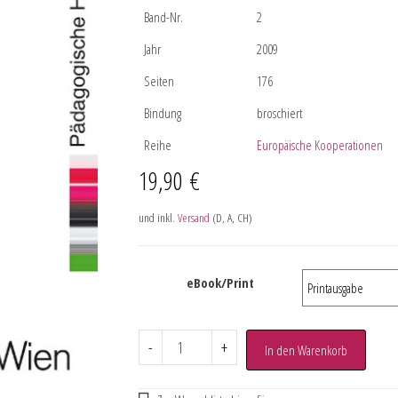
Band-Nr.
2
Jahr
2009
Seiten
176
Bindung
broschiert
Reihe
Europäische Kooperationen
19,90
€
und inkl.
Versand
(D, A, CH)
eBook/Print
-
+
In den Warenkorb