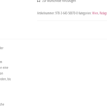
Artikelnummer:
978-3-643-50070-0
Kategorien:
Wien
,
Pädago
der
im
ie eine
von
nden, bis
sche