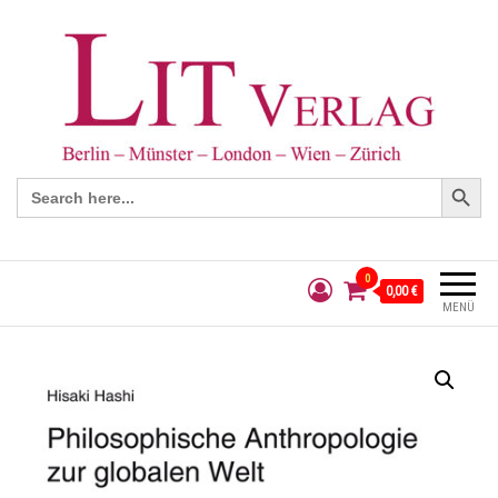
Search Button
Search
for:
0
0,00 €
MENÜ