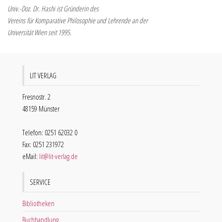
Univ.-Doz. Dr. Hashi ist Gründerin des
Vereins für Komparative Philosophie und Lehrende an der
Universität Wien seit 1995.
LIT VERLAG
Fresnostr. 2
48159 Münster
Telefon: 0251 62032 0
Fax: 0251 231972
eMail:
lit@lit-verlag.de
SERVICE
Bibliotheken
Buchhandlung