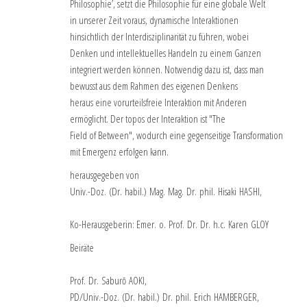
Philosophie’, setzt die Philosophie für eine globale Welt
in unserer Zeit voraus, dynamische Interaktionen
hinsichtlich der Interdisziplinarität zu führen, wobei
Denken und intellektuelles Handeln zu einem Ganzen
integriert werden können. Notwendig dazu ist, dass man
bewusst aus dem Rahmen des eigenen Denkens
heraus eine vorurteilsfreie Interaktion mit Anderen
ermöglicht. Der topos der Interaktion ist "The
Field of Between", wodurch eine gegenseitige Transformation
mit Emergenz erfolgen kann.
herausgegeben von
Univ.-Doz. (Dr. habil.) Mag. Mag. Dr. phil. Hisaki HASHI,
Ko-Herausgeberin: Emer. o. Prof. Dr. Dr. h.c. Karen GLOY
Beiräte
Prof. Dr. Saburō AOKI,
PD/Univ.-Doz. (Dr. habil.) Dr. phil. Erich HAMBERGER,