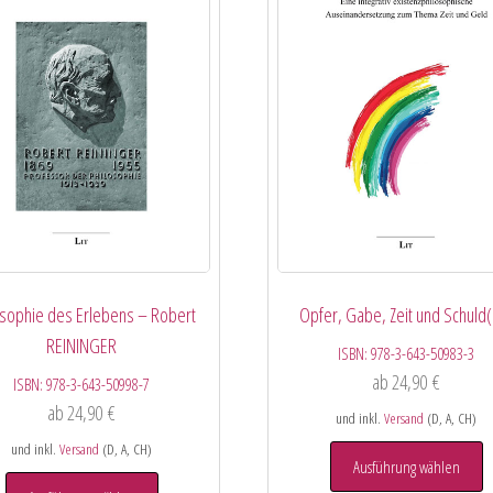
osophie des Erlebens – Robert
Opfer, Gabe, Zeit und Schuld
REININGER
ISBN:
978-3-643-50983-3
ab
24,90
€
ISBN:
978-3-643-50998-7
ab
24,90
€
und inkl.
Versand
(D, A, CH)
und inkl.
Versand
(D, A, CH)
Ausführung wählen