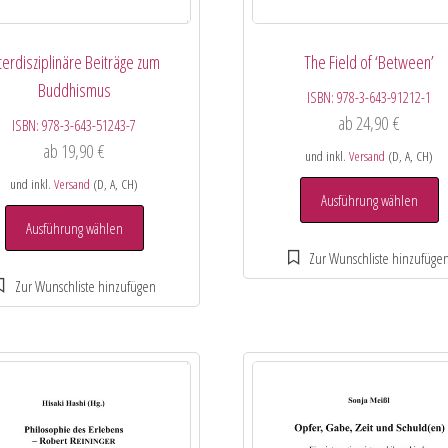
terdisziplinäre Beiträge zum
The Field of ‘Between’
Buddhismus
ISBN:
978-3-643-91212-1
ab
24,90
€
ISBN:
978-3-643-51243-7
ab
19,90
€
und inkl.
Versand
(D, A, CH)
und inkl.
Versand
(D, A, CH)
Ausführung wählen
Ausführung wählen