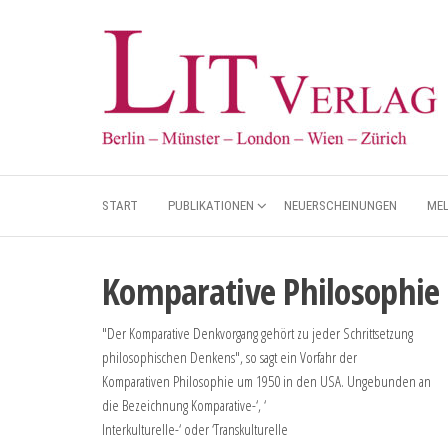
START
PUBLIKATIONEN
NEUERSCHEINUNGEN
ME
Komparative Philosophie 
"Der Komparative Denkvorgang gehört zu jeder Schrittsetzung
philosophischen Denkens", so sagt ein Vorfahr der
Komparativen Philosophie um 1950 in den USA. Ungebunden an
die Bezeichnung Komparative-‘, ‘
Interkulturelle-‘ oder ‘Transkulturelle