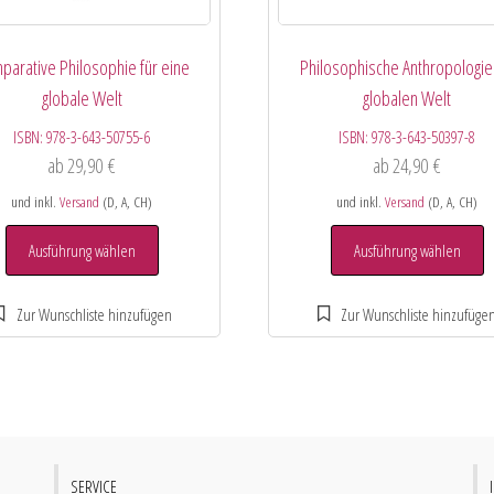
parative Philosophie für eine
Philosophische Anthropologie
globale Welt
globalen Welt
ISBN:
978-3-643-50755-6
ISBN:
978-3-643-50397-8
ab
29,90
€
ab
24,90
€
und inkl.
Versand
(D, A, CH)
und inkl.
Versand
(D, A, CH)
Ausführung wählen
Ausführung wählen
SERVICE