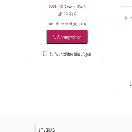
ISBN:
978-3-643-50854-6
ab
29,90
€
Kom
und inkl.
Versand
(D, A, CH)
Ausführung wählen
LIT VERLAG