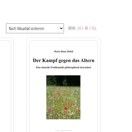
VIEW:
24
/
48
/
ALL