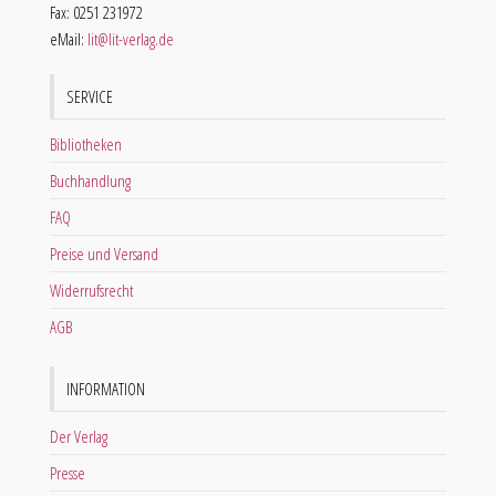
Fax: 0251 231972
eMail:
lit@lit-verlag.de
SERVICE
Bibliotheken
Buchhandlung
FAQ
Preise und Versand
Widerrufsrecht
AGB
INFORMATION
Der Verlag
Presse