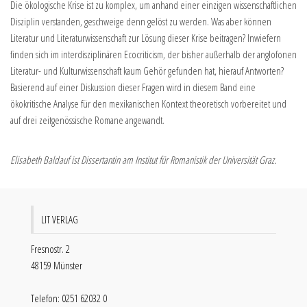
Die ökologische Krise ist zu komplex, um anhand einer einzigen wissenschaftlichen
Disziplin verstanden, geschweige denn gelöst zu werden. Was aber können
Literatur und Literaturwissenschaft zur Lösung dieser Krise beitragen? Inwiefern
finden sich im interdisziplinären Ecocriticism, der bisher außerhalb der anglofonen
Literatur- und Kulturwissenschaft kaum Gehör gefunden hat, hierauf Antworten?
Basierend auf einer Diskussion dieser Fragen wird in diesem Band eine
ökokritische Analyse für den mexikanischen Kontext theoretisch vorbereitet und
auf drei zeitgenössische Romane angewandt.
Elisabeth Baldauf ist Dissertantin am Institut für Romanistik der Universität Graz.
LIT VERLAG
Fresnostr. 2
48159 Münster
Telefon: 0251 62032 0