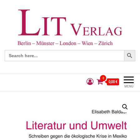
Search Button
Search
for:
0
0,00 €
MENÜ