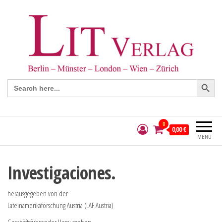
Search Button
Search
for:
0
0,00 €
MENÜ
Investigaciones.
herausgegeben von der
Lateinamerikaforschung Austria (LAF Austria)