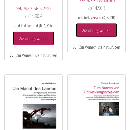
ISBN:
978-3-643-50116-5
ab
14,90
€
ISBN:
978-3-643-50290-2
ab
14,90
€
und inkl.
Versand
(D, A, CH)
und inkl.
Versand
(D, A, CH)
Ausführung wählen
Ausführung wählen