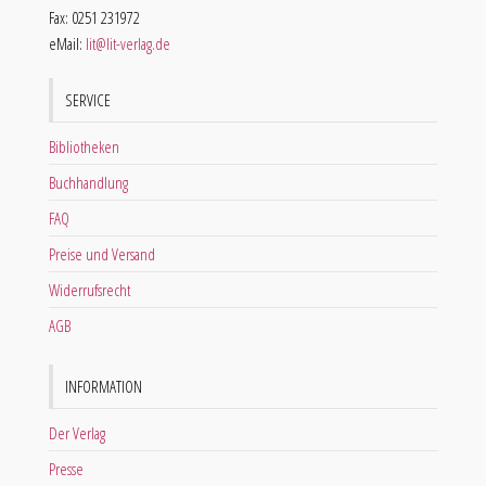
Fax: 0251 231972
eMail:
lit@lit-verlag.de
SERVICE
Bibliotheken
Buchhandlung
FAQ
Preise und Versand
Widerrufsrecht
AGB
INFORMATION
Der Verlag
Presse