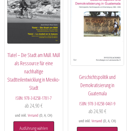
Tlatel – Die Stadt am Müll. Müll
als Ressource für eine
nachhaltige
Geschichtspolitik und
Stadtteilentwicklung in Mexiko-
Demokratisierung in
Stadt
Guatemala
ISBN:
978-3-8258-1781-7
ISBN:
978-3-8258-0461-9
ab
24,90
€
ab
24,90
€
und inkl.
Versand
(D, A, CH)
und inkl.
Versand
(D, A, CH)
Ausführung wählen