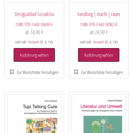
Desigualdad Socialista
handlung | macht | raum
ISBN:
978-3-643-50600-9
ISBN:
978-3-643-50582-8
ab
14,90
€
ab
24,90
€
und inkl.
Versand
(D, A, CH)
und inkl.
Versand
(D, A, CH)
Ausführung wählen
Ausführung wählen