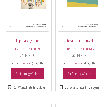
Tupi Talking Cure
Literatur und Umwelt
ISBN:
978-3-643-50509-5
ISBN:
978-3-643-50469-2
ab
14,90
€
ab
14,90
€
und inkl.
Versand
(D, A, CH)
und inkl.
Versand
(D, A, CH)
Ausführung wählen
Ausführung wählen