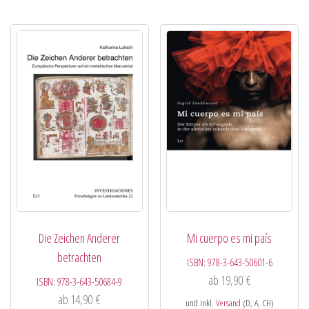
Die Zeichen Anderer
Mi cuerpo es mi país
betrachten
ISBN:
978-3-643-50601-6
ab
19,90
€
ISBN:
978-3-643-50684-9
ab
14,90
€
und inkl.
Versand
(D, A, CH)