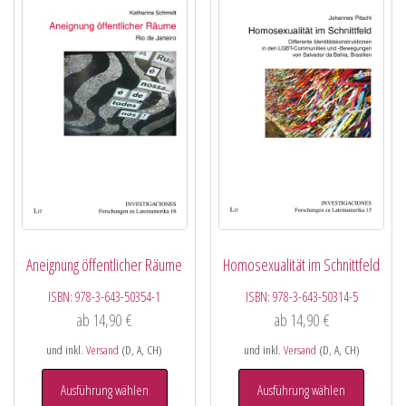
Aneignung öffentlicher Räume
Homosexualität im Schnittfeld
ISBN:
978-3-643-50354-1
ISBN:
978-3-643-50314-5
ab
14,90
€
ab
14,90
€
und inkl.
Versand
(D, A, CH)
und inkl.
Versand
(D, A, CH)
Ausführung wählen
Ausführung wählen