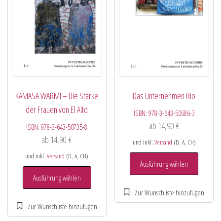
KAMASA WARMI – Die Stärke
Das Unternehmen Rio
der Frauen von El Alto
ISBN:
978-3-643-50686-3
ab
14,90
€
ISBN:
978-3-643-50735-8
ab
14,90
€
und inkl.
Versand
(D, A, CH)
und inkl.
Versand
(D, A, CH)
Ausführung wählen
Ausführung wählen