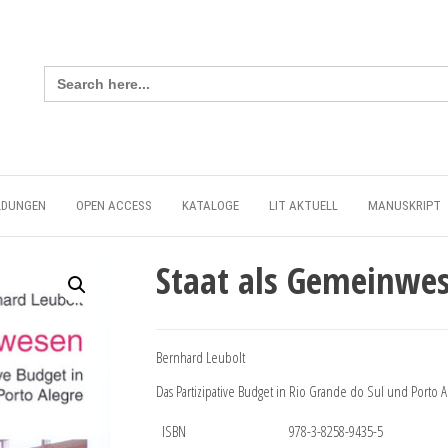
Search
for:
LDUNGEN
OPEN ACCESS
KATALOGE
LIT AKTUELL
MANUSKRIPT
Staat als Gemeinwe
Bernhard Leubolt
Das Partizipative Budget in Rio Grande do Sul und Porto A
ISBN
978-3-8258-9435-5