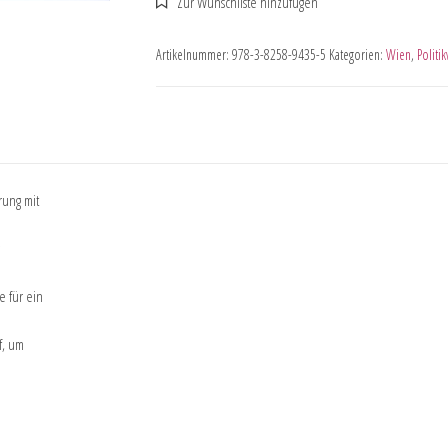
Artikelnummer:
978-3-8258-9435-5
Kategorien:
Wien
,
Politi
rung mit
e für ein
f, um