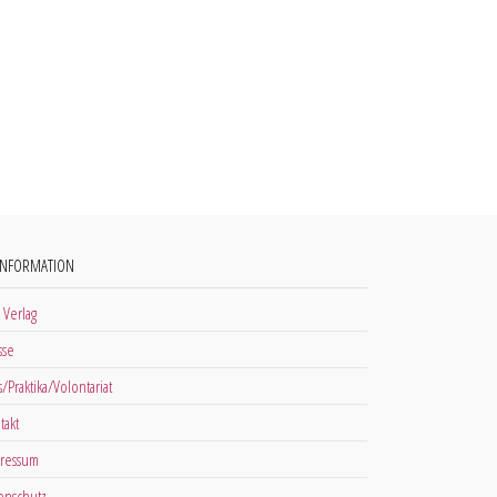
INFORMATION
 Verlag
sse
s/Praktika/Volontariat
takt
ressum
enschutz