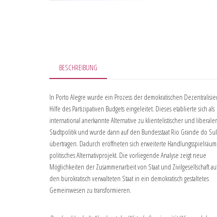
BESCHREIBUNG
In Porto Alegre wurde ein Prozess der demokratischen Dezentralisie
Hilfe des Partizipativen Budgets eingeleitet. Dieses etablierte sich als
international anerkannte Alternative zu klientelistischer und liberaler
Stadtpolitik und wurde dann auf den Bundesstaat Rio Grande do Sul
übertragen. Dadurch eröffneten sich erweiterte Handlungsspielräum
politisches Alternativprojekt. Die vorliegende Analyse zeigt neue
Möglichkeiten der Zusammenarbeit von Staat und Zivilgesellschaft au
den bürokratisch verwalteten Staat in ein demokratisch gestaltetes
Gemeinwesen zu transformieren.