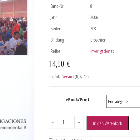
Band-Nr.
8
Jahr
2006
Seiten
208
Bindung
broschiert
Reihe
Investigaciones.
14,90
€
und inkl.
Versand
(D, A, CH)
eBook/Print
-
+
In den Warenkorb