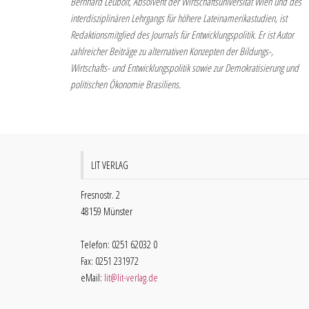
Bernhard Leubolt, Absolvent der Wirtschaftsuniversität Wien und des
interdisziplinären Lehrgangs für höhere Lateinamerikastudien, ist
Redaktionsmitglied des Journals für Entwicklungspolitik. Er ist Autor
zahlreicher Beiträge zu alternativen Konzepten der Bildungs-,
Wirtschafts- und Entwicklungspolitik sowie zur Demokratisierung und
politischen Ökonomie Brasiliens.
LIT VERLAG
Fresnostr. 2
48159 Münster
Telefon: 0251 62032 0
Fax: 0251 231972
eMail:
lit@lit-verlag.de