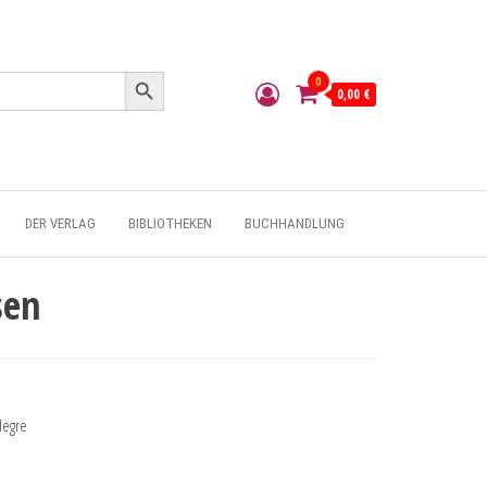
Search Button
0
0,00 €
DER VERLAG
BIBLIOTHEKEN
BUCHHANDLUNG
sen
legre