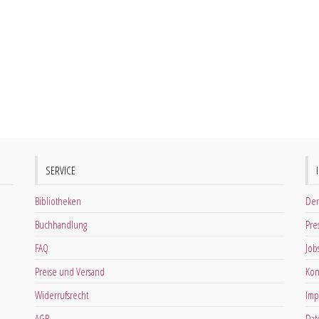
SERVICE
Bibliotheken
Der
Buchhandlung
Pre
FAQ
Job
Preise und Versand
Kon
Widerrufsrecht
Imp
AGB
Dat