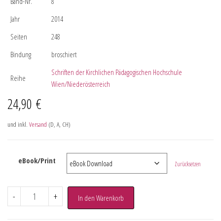
Band-Nr.
8
Jahr
2014
Seiten
248
Bindung
broschiert
Schriften der Kirchlichen Pädagogischen Hochschule
Reihe
Wien/Niederösterreich
24,90
€
und inkl.
Versand
(D, A, CH)
eBook/Print
Zurücksetzen
-
+
In den Warenkorb