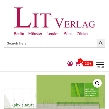
Search Button
Search
for:
0
0,00 €
MENÜ