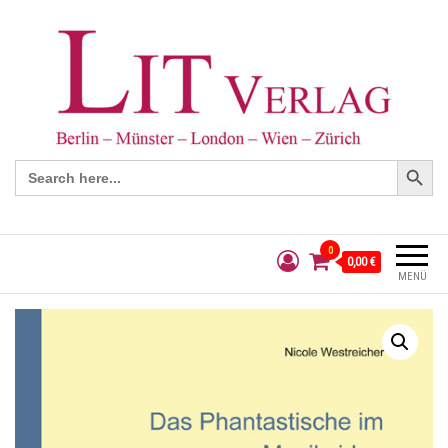
Search Button
Search
for:
0
0,00 €
MENÜ