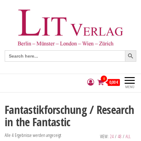
Search Button
Search
for:
0
0,00 €
MENÜ
Fantastikforschung / Research
in the Fantastic
Alle 4 Ergebnisse werden angezeigt
VIEW:
24
/
48
/
ALL