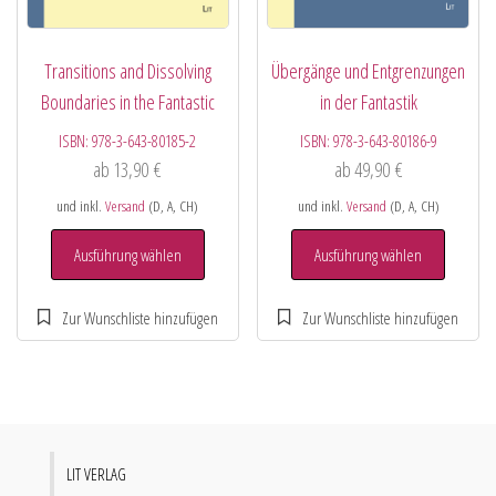
Transitions and Dissolving
Übergänge und Entgrenzungen
Boundaries in the Fantastic
in der Fantastik
ISBN:
978-3-643-80185-2
ISBN:
978-3-643-80186-9
ab
13,90
€
ab
49,90
€
und inkl.
Versand
(D, A, CH)
und inkl.
Versand
(D, A, CH)
Ausführung wählen
Ausführung wählen
LIT VERLAG