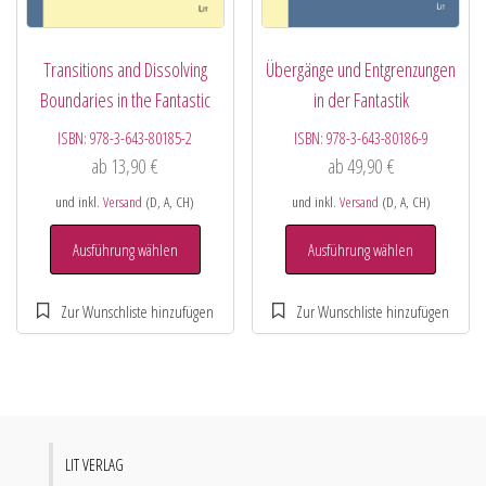
Transitions and Dissolving
Übergänge und Entgrenzungen
Boundaries in the Fantastic
in der Fantastik
ISBN:
978-3-643-80185-2
ISBN:
978-3-643-80186-9
ab
13,90
€
ab
49,90
€
und inkl.
Versand
(D, A, CH)
und inkl.
Versand
(D, A, CH)
Ausführung wählen
Ausführung wählen
LIT VERLAG