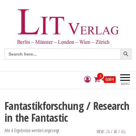
Search Button
Search
for:
0
0,00 €
MENÜ
Fantastikforschung / Research
in the Fantastic
Alle 4 Ergebnisse werden angezeigt
VIEW:
24
/
48
/
ALL