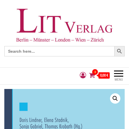
Search Button
Search
for:
0
0,00 €
MENÜ