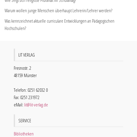
Wie zeigt sich religiöse Pluralität im Schulalltag?
Warum wollen junge Menschen überhaupt Lehrerin/Lehrer werden?
Was kennzeichnet aktuelle curriculare Entwicklungen an Pädagogischen
Hochschulen?
LIT VERLAG
Fresnostr. 2
48159 Münster
Telefon: 0251 62032 0
Fax: 0251 231972
eMail:
lit@lit-verlag.de
SERVICE
Bibliotheken