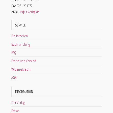
Fax: 0251 231972
eMail:
lit@lit-verlag.de
SERVICE
Bibliotheken
Buchhandlung
FAQ
Preise und Versand
Widerrufsrecht
AGB
INFORMATION
Der Verlag
Presse