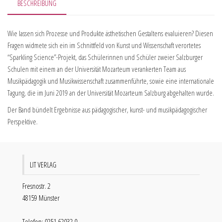
BESCHREIBUNG
Wie lassen sich Prozesse und Produkte ästhetischen Gestaltens evaluieren? Diesen
Fragen widmete sich ein im Schnittfeld von Kunst und Wissenschaft verortetes
“Sparkling Science”-Projekt, das Schülerinnen und Schüler zweier Salzburger
Schulen mit einem an der Universität Mozarteum verankerten Team aus
Musikpädagogik und Musikwissenschaft zusammenführte, sowie eine internationale
Tagung, die im Juni 2019 an der Universität Mozarteum Salzburg abgehalten wurde.
Der Band bündelt Ergebnisse aus pädagogischer, kunst- und musikpädagogischer
Perspektive.
LIT VERLAG
Fresnostr. 2
48159 Münster
Telefon: 0251 62032 0