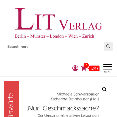
Search Button
Search
for:
0
0,00 €
MENÜ