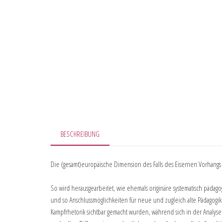
BESCHREIBUNG
Die (gesamt)europäische Dimension des Falls des Eisernen Vorhang
So wird herausgearbeitet, wie ehemals originäre systematisch päda
und so Anschlussmöglichkeiten für neue und zugleich alte Pädagogik
Kampfrhetorik sichtbar gemacht wurden, während sich in der Analys