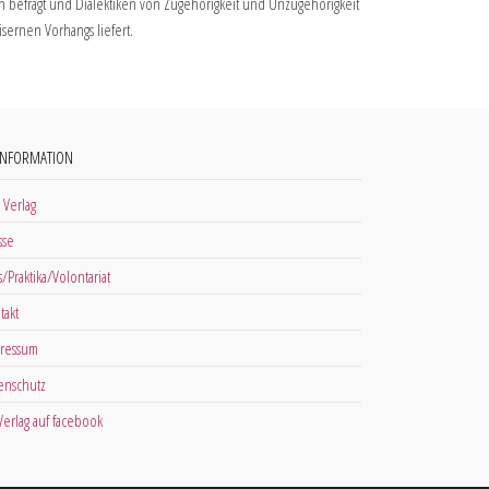
n befragt und Dialektiken von Zugehörigkeit und Unzugehörigkeit
isernen Vorhangs liefert.
INFORMATION
 Verlag
sse
s/Praktika/Volontariat
takt
ressum
enschutz
 Verlag auf facebook