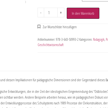
-
+
In den Warenkorb
Artikelnummer:
978-3-643-50993-2
Kategorien:
Pädagogik
,
Po
Geschichtswissenschaft
s und dessen Implikationen für pädagogische Dimensionen sind der Gegenstand dieses B
gogische Entwicklungen, die in der Zeit der ideologischen Eingemeindung des “Ostblocke
en sichtbar werden. Andere Beispiele arbeiten heraus, wie im pädagogischen Diskurs vor
e der Entwicklungsprozesse des Schulsystems nach 1989 Prozesse der Dekonstruktion, d