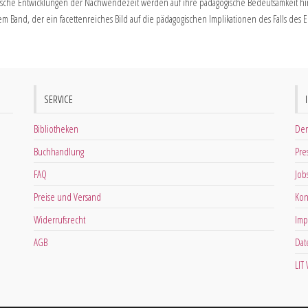
itische Entwicklungen der Nachwendezeit werden auf ihre pädagogische Bedeutsamkeit hi
m Band, der ein facettenreiches Bild auf die pädagogischen Implikationen des Falls des E
SERVICE
Bibliotheken
Der
Buchhandlung
Pre
FAQ
Job
Preise und Versand
Kon
Widerrufsrecht
Imp
AGB
Dat
LIT