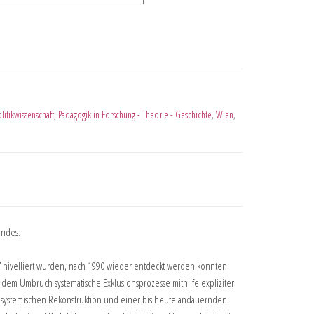
litikwissenschaft
,
Pädagogik in Forschung - Theorie - Geschichte
,
Wien
,
andes.
s” nivelliert wurden, nach 1990 wieder entdeckt werden konnten
 dem Umbruch systematische Exklusionsprozesse mithilfe expliziter
er systemischen Rekonstruktion und einer bis heute andauernden