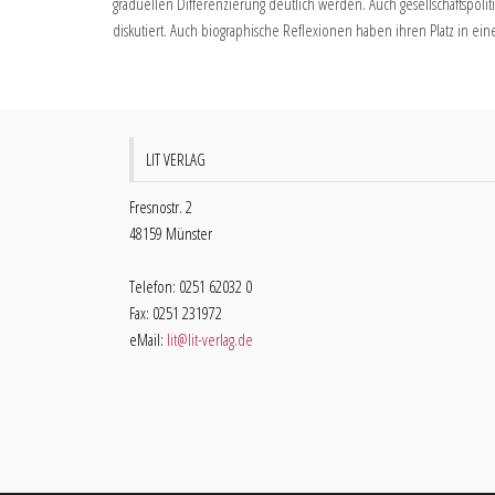
graduellen Differenzierung deutlich werden. Auch gesellschaftspol
diskutiert. Auch biographische Reflexionen haben ihren Platz in eine
LIT VERLAG
Fresnostr. 2
48159 Münster
Telefon: 0251 62032 0
Fax: 0251 231972
eMail:
lit@lit-verlag.de