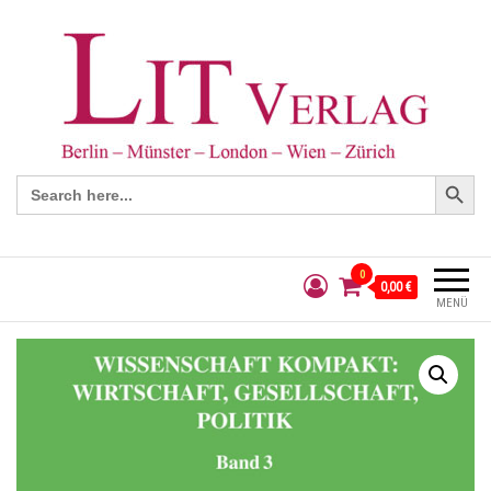
Search Button
Search
for:
0
0,00 €
MENÜ