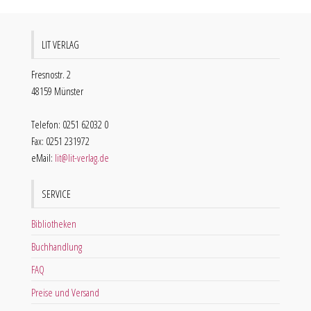
LIT VERLAG
Fresnostr. 2
48159 Münster
Telefon: 0251 62032 0
Fax: 0251 231972
eMail:
lit@lit-verlag.de
SERVICE
Bibliotheken
Buchhandlung
FAQ
Preise und Versand