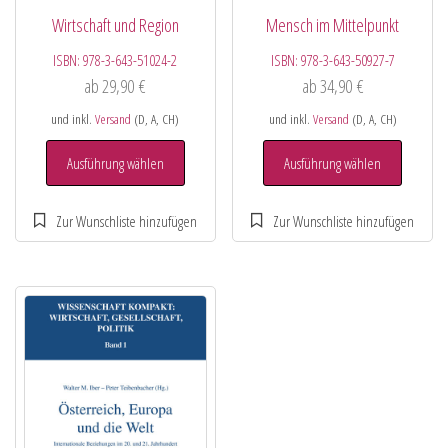
Wirtschaft und Region
Mensch im Mittelpunkt
ISBN:
978-3-643-51024-2
ISBN:
978-3-643-50927-7
ab
29,90
€
ab
34,90
€
und inkl.
Versand
(D, A, CH)
und inkl.
Versand
(D, A, CH)
Ausführung wählen
Ausführung wählen