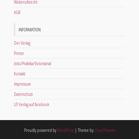
Widerrufsrecht
AGB
INFORMATION
Der Verlag
Presse
Jobs/Praktika/Volontariat
Kontakt
Impressum
Datenschutz
LIT Verlag auf facebook
Proudly powered by
WordPress
|
Theme by:
EnvoThemes