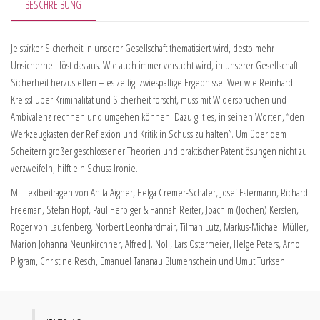
BESCHREIBUNG
Je stärker Sicherheit in unserer Gesellschaft thematisiert wird, desto mehr
Unsicherheit löst das aus. Wie auch immer versucht wird, in unserer Gesellschaft
Sicherheit herzustellen – es zeitigt zwiespältige Ergebnisse. Wer wie Reinhard
Kreissl über Kriminalität und Sicherheit forscht, muss mit Widersprüchen und
Ambivalenz rechnen und umgehen können. Dazu gilt es, in seinen Worten, “den
Werkzeugkasten der Reflexion und Kritik in Schuss zu halten”. Um über dem
Scheitern großer geschlossener Theorien und praktischer Patentlösungen nicht zu
verzweifeln, hilft ein Schuss Ironie.
Mit Textbeiträgen von Anita Aigner, Helga Cremer-Schäfer, Josef Estermann, Richard
Freeman, Stefan Hopf, Paul Herbiger & Hannah Reiter, Joachim (Jochen) Kersten,
Roger von Laufenberg, Norbert Leonhardmair, Tilman Lutz, Markus-Michael Müller,
Marion Johanna Neunkirchner, Alfred J. Noll, Lars Ostermeier, Helge Peters, Arno
Pilgram, Christine Resch, Emanuel Tananau Blumenschein und Umut Turksen.