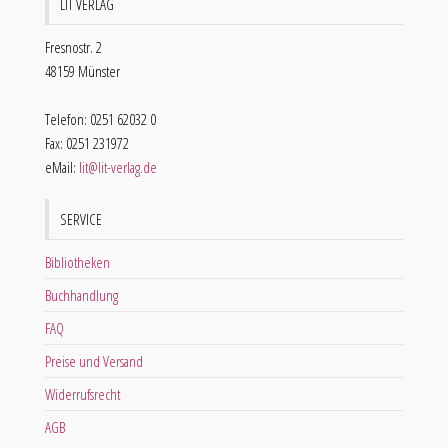
LIT VERLAG
Fresnostr. 2
48159 Münster
Telefon: 0251 62032 0
Fax: 0251 231972
eMail:
lit@lit-verlag.de
SERVICE
Bibliotheken
Buchhandlung
FAQ
Preise und Versand
Widerrufsrecht
AGB