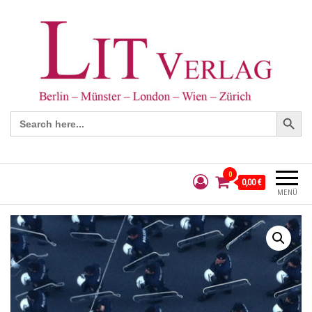
Search Button
Search
for:
0
0,00 €
MENÜ